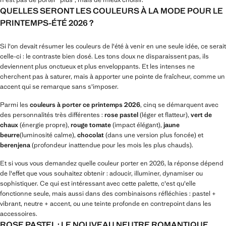
QUELLES SERONT LES COULEURS À LA MODE POUR LE
PRINTEMPS-ÉTÉ 2026 ?
Si l'on devait résumer les couleurs de l'été à venir en une seule idée, ce serait
celle-ci : le contraste bien dosé. Les tons doux ne disparaissent pas, ils
deviennent plus onctueux et plus enveloppants. Et les intenses ne
cherchent pas à saturer, mais à apporter une pointe de fraîcheur, comme un
accent qui se remarque sans s'imposer.
Parmi les
couleurs à porter ce printemps 2026
, cinq se démarquent avec
des personnalités très différentes :
rose pastel
(léger et flatteur),
vert de
chaux
(énergie propre),
rouge tomate
(impact élégant),
jaune
beurre
(luminosité calme),
chocolat
(dans une version plus foncée) et
berenjena
(profondeur inattendue pour les mois les plus chauds).
Et si vous vous demandez quelle couleur porter en 2026, la réponse dépend
de l'effet que vous souhaitez obtenir : adoucir, illuminer, dynamiser ou
sophistiquer. Ce qui est intéressant avec cette palette, c'est qu'elle
fonctionne seule, mais aussi dans des combinaisons réfléchies : pastel +
vibrant, neutre + accent, ou une teinte profonde en contrepoint dans les
accessoires.
ROSE PASTEL : LE NOUVEAU NEUTRE ROMANTIQUE