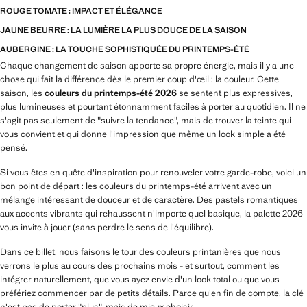
ROUGE TOMATE : IMPACT ET ÉLÉGANCE
JAUNE BEURRE : LA LUMIÈRE LA PLUS DOUCE DE LA SAISON
AUBERGINE : LA TOUCHE SOPHISTIQUÉE DU PRINTEMPS-ÉTÉ
Chaque changement de saison apporte sa propre énergie, mais il y a une
chose qui fait la différence dès le premier coup d'œil : la couleur. Cette
saison, les
couleurs du printemps-été 2026
se sentent plus expressives,
plus lumineuses et pourtant étonnamment faciles à porter au quotidien. Il ne
s'agit pas seulement de "suivre la tendance", mais de trouver la teinte qui
vous convient et qui donne l'impression que même un look simple a été
pensé.
Si vous êtes en quête d'inspiration pour renouveler votre garde-robe, voici un
bon point de départ : les couleurs du printemps-été arrivent avec un
mélange intéressant de douceur et de caractère. Des pastels romantiques
aux accents vibrants qui rehaussent n'importe quel basique, la palette 2026
vous invite à jouer (sans perdre le sens de l'équilibre).
Dans ce billet, nous faisons le tour des couleurs printanières que nous
verrons le plus au cours des prochains mois - et surtout, comment les
intégrer naturellement, que vous ayez envie d'un look total ou que vous
préfériez commencer par de petits détails. Parce qu'en fin de compte, la clé
n'est pas de porter "plus", mais de mieux choisir.