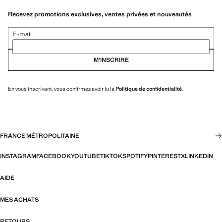
Recevez promotions exclusives, ventes privées et nouveautés
E-mail
M’INSCRIRE
En vous inscrivant, vous confirmez avoir lu la
Politique de confidentialité
.
FRANCE MÉTROPOLITAINE
INSTAGRAM
FACEBOOK
YOUTUBE
TIKTOK
SPOTIFY
PINTEREST
X
LINKEDIN
AIDE
MES ACHATS
RETOURS