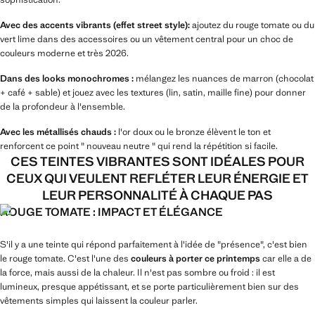
Avec des accents vibrants (effet street style):
ajoutez du rouge tomate ou du
vert lime dans des accessoires ou un vêtement central pour un choc de
couleurs moderne et très 2026.
Dans des looks monochromes :
mélangez les nuances de marron (chocolat
+ café + sable) et jouez avec les textures (lin, satin, maille fine) pour donner
de la profondeur à l'ensemble.
Avec les métallisés chauds :
l'or doux ou le bronze élèvent le ton et
renforcent ce point " nouveau neutre " qui rend la répétition si facile.
CES TEINTES VIBRANTES SONT IDÉALES POUR
CEUX QUI VEULENT REFLÉTER LEUR ÉNERGIE ET
LEUR PERSONNALITÉ À CHAQUE PAS
ROUGE TOMATE : IMPACT ET ÉLÉGANCE
S'il y a une teinte qui répond parfaitement à l'idée de "présence", c'est bien
le rouge tomate. C'est l'une des
couleurs à porter ce printemps
car elle a de
la force, mais aussi de la chaleur. Il n'est pas sombre ou froid : il est
lumineux, presque appétissant, et se porte particulièrement bien sur des
vêtements simples qui laissent la couleur parler.