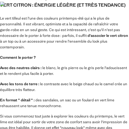
VERT CITRON : ÉNERGIE LÉGÈRE (ET TRÈS TENDANCE)
Le vert tilleul est l'une des couleurs printemps-été qui a le plus de
personnalité. Il est vibrant, optimiste et a la capacité de rafraîchir votre
garde-robe en un seul geste. Ce qui est intéressant, c'est qu'il n'est pas
nécessaire de le porter à forte dose : parfois, il suffit
d'associer le vert citron
à un top ou à un accessoire pour rendre l'ensemble du look plus
contemporain.
Comment le porter ?
Avec des neutres clairs :
le blanc, le gris pierre ou le gris perle l'adoucissent
et le rendent plus facile à porter.
Avec les tons de terre :
le contraste avec le beige chaud ou le camel crée un
équilibre très flatteur.
En format " détail " :
des sandales, un sac ou un foulard en vert lime
rehaussent une tenue monochrome.
Si vous commencez tout juste à explorer les couleurs du printemps, le vert
lime est idéal pour sortir de votre zone de confort sans avoir l'impression de
vous être habillée. Il donne cet effet "nouveau look" même avec des