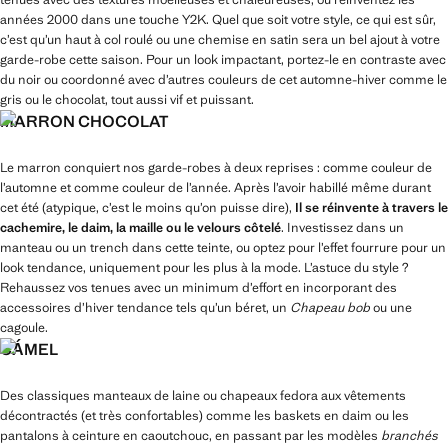
années 2000 dans une touche Y2K. Quel que soit votre style, ce qui est sûr,
c’est qu’un haut à col roulé ou une chemise en satin sera un bel ajout à votre
garde-robe cette saison. Pour un look impactant, portez-le en contraste avec
du noir ou coordonné avec d’autres couleurs de cet automne-hiver comme le
gris ou le chocolat, tout aussi vif et puissant.
MARRON CHOCOLAT
Le marron conquiert nos garde-robes à deux reprises : comme couleur de
l’automne et comme couleur de l’année. Après l’avoir habillé même durant
cet été (atypique, c’est le moins qu’on puisse dire),
Il se réinvente à travers le
cachemire, le daim, la maille ou le velours côtelé
. Investissez dans un
manteau ou un trench dans cette teinte, ou optez pour l’effet fourrure pour un
look tendance, uniquement pour les plus à la mode. L’astuce du style ?
Rehaussez vos tenues avec un minimum d’effort en incorporant des
accessoires d’hiver tendance tels qu’un béret, un
Chapeau bob
ou une
cagoule.
CÁMEL
Des classiques manteaux de laine ou chapeaux fedora aux vêtements
décontractés (et très confortables) comme les baskets en daim ou les
pantalons à ceinture en caoutchouc, en passant par les modèles
branchés