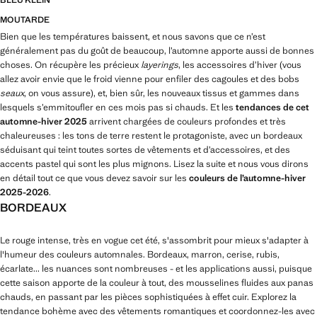
BLEU KLEIN
MOUTARDE
Bien que les températures baissent, et nous savons que ce n’est
généralement pas du goût de beaucoup, l’automne apporte aussi de bonnes
choses. On récupère les précieux
layerings
, les accessoires d’hiver (vous
allez avoir envie que le froid vienne pour enfiler des cagoules et des bobs
seaux
, on vous assure), et, bien sûr, les nouveaux tissus et gammes dans
lesquels s’emmitoufler en ces mois pas si chauds. Et les
tendances de cet
automne-hiver 2025
arrivent chargées de couleurs profondes et très
chaleureuses : les tons de terre restent le protagoniste, avec un bordeaux
séduisant qui teint toutes sortes de vêtements et d’accessoires, et des
accents pastel qui sont les plus mignons. Lisez la suite et nous vous dirons
en détail tout ce que vous devez savoir sur les
couleurs de l’automne-hiver
2025-2026
.
BORDEAUX
Le rouge intense, très en vogue cet été, s'assombrit pour mieux s'adapter à
l'humeur des couleurs automnales. Bordeaux, marron, cerise, rubis,
écarlate... les nuances sont nombreuses - et les applications aussi, puisque
cette saison apporte de la couleur à tout, des mousselines fluides aux panas
chauds, en passant par les pièces sophistiquées à effet cuir. Explorez la
tendance bohème avec des vêtements romantiques et coordonnez-les avec