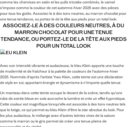
comme les chemises en satin et les pulls tricotés combinés, le camel
s'impose comme la couleur de cet automne-hiver 2025 avec des pièces
pour tous les goûts. Associez-le à des tons neutres, au marron chocolat pour
une tenue tendance, ou portez-le de la tête aux pieds pour un total look.
ASSOCIEZ-LE À DES COULEURS NEUTRES, À DU
MARRON CHOCOLAT POUR UNE TENUE
TENDANCE, OU PORTEZ-LE DE LA TÊTE AUX PIEDS
POUR UN TOTAL LOOK
BLEU KLEIN
Avec son intensité vibrante et audacieuse, le bleu Klein apporte une touche
de modernité et de fraîcheur à la palette de couleurs de l'automne-hiver
2025. Nommée d'après l'artiste Yves Klein, cette teinte est une déclaration
de style en soi, apportant énergie et dynamisme à n'importe quelle tenue
Un manteau dans cette teinte occupe le devant de la scène, tandis qu'une
robe de soirée bleue en soie accroche la lumière et crée un effet hypnotique.
Cette couleur est magnifique lorsqu'elle est associée à des tons neutres tels
que le beige, ce qui permet au bleu Klein d'être la star absolue du look. Pour
les plus audacieux, le mélange avec d'autres teintes vives de la saison
comme le marron ou le gris permet de créer une tenue pleine de
personnalité et de vitalité