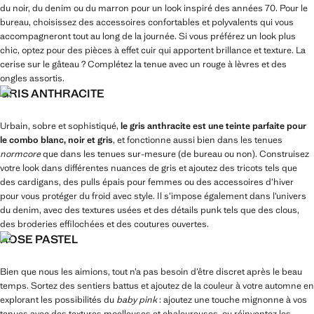
du noir, du denim ou du marron pour un look inspiré des années 70. Pour le
bureau, choisissez des accessoires confortables et polyvalents qui vous
accompagneront tout au long de la journée. Si vous préférez un look plus
chic, optez pour des pièces à effet cuir qui apportent brillance et texture. La
cerise sur le gâteau ? Complétez la tenue avec un rouge à lèvres et des
ongles assortis.
GRIS ANTHRACITE
Urbain, sobre et sophistiqué,
le gris anthracite est une teinte parfaite pour
le combo blanc, noir et gris
, et fonctionne aussi bien dans les tenues
normcore
que dans les tenues sur-mesure (de bureau ou non). Construisez
votre look dans différentes nuances de gris et ajoutez des tricots tels que
des cardigans, des pulls épais pour femmes ou des accessoires d’hiver
pour vous protéger du froid avec style. Il s’impose également dans l’univers
du denim, avec des textures usées et des détails punk tels que des clous,
des broderies effilochées et des coutures ouvertes.
ROSE PASTEL
Bien que nous les aimions, tout n’a pas besoin d’être discret après le beau
temps. Sortez des sentiers battus et ajoutez de la couleur à votre automne en
explorant les possibilités du
baby pink
: ajoutez une touche mignonne à vos
tenues avec des textures moelleuses et chaleureuses, ou réinventez les