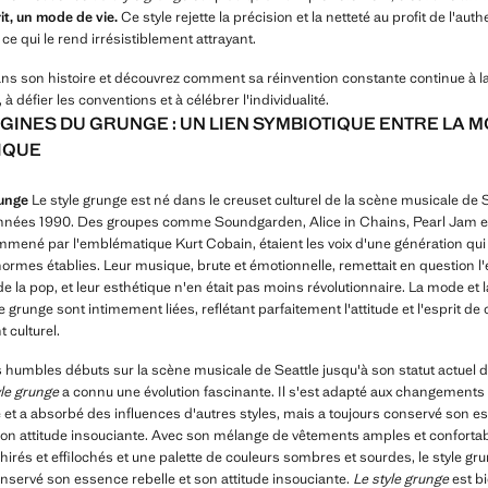
it, un mode de vie.
Ce style rejette la précision et la netteté au profit de l'authe
 ce qui le rend irrésistiblement attrayant.
ns son histoire et découvrez comment sa réinvention constante continue à l
à défier les conventions et à célébrer l'individualité.
IGINES DU GRUNGE : UN LIEN SYMBIOTIQUE ENTRE LA M
IQUE
runge
Le style grunge est né dans le creuset culturel de la scène musicale de 
nnées 1990. Des groupes comme Soundgarden, Alice in Chains, Pearl Jam et,
mmené par l'emblématique Kurt Cobain, étaient les voix d'une génération qui 
normes établies. Leur musique, brute et émotionnelle, remettait en question l'
 la pop, et leur esthétique n'en était pas moins révolutionnaire. La mode et l
 grunge sont intimement liées, reflétant parfaitement l'attitude et l'esprit de 
culturel.
 humbles débuts sur la scène musicale de Seattle jusqu'à son statut actuel
yle grunge
a connu une évolution fascinante. Il s'est adapté aux changement
 et a absorbé des influences d'autres styles, mais a toujours conservé son 
 son attitude insouciante. Avec son mélange de vêtements amples et confortab
hirés et effilochés et une palette de couleurs sombres et sourdes, le style gr
onservé son essence rebelle et son attitude insouciante.
Le style grunge
est bi