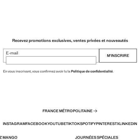
Recevez promotions exclusives, ventes privées et nouveautés
E-mail
M’INSCRIRE
En vous inscrivant, vous confirmez avoir lu la
Politique de confidentialité
.
FRANCE MÉTROPOLITAINE
INSTAGRAM
FACEBOOK
YOUTUBE
TIKTOK
SPOTIFY
PINTEREST
X
LINKEDIN
EZ MANGO
JOURNÉES SPÉCIALES