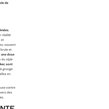
ole de
rimées
.
 réalité
 et
es, souvent
 brute et
t une dose
n du
style
ker, sont
le grunge
elles en
euse contre
 vers des
es,
ENTE