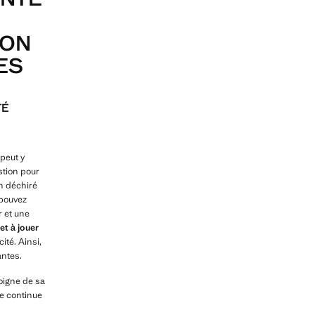
ION
ES
TÉ
 peut y
stion pour
n déchiré
 pouvez
r et une
et à jouer
ité. Ainsi,
antes.
igne de sa
le continue