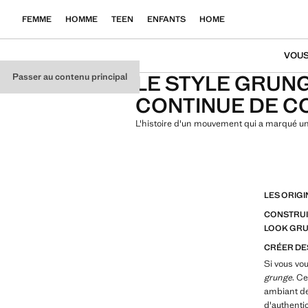
FEMME
HOMME
TEEN
ENFANTS
HOME
VOUS
LE STYLE GRUNG
Passer au contenu principal
CONTINUE DE C
L'histoire d'un mouvement qui a marqué un
LES ORIGI
CONSTRUI
LOOK GR
CRÉER DE
Si vous vo
grunge
. C
ambiant de
d'authentic