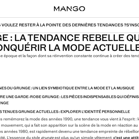
 VOULEZ RESTER À LA POINTE DES DERNIÈRES TENDANCES ?
S’INS
E : LA TENDANCE REBELLE QU
ONQUÉRIR LA MODE ACTUELL
e époque et la façon dont sa réinvention constante continue à créer des ten
NES DU GRUNGE : UN LIEN SYMBIOTIQUE ENTRE LA MODE ET LA MUSIQUE
RE UNE GARDE-ROBE GRUNGE : LES PIÈCES INDISPENSABLES QUI DÉFINI
UNGE
S TENUES GRUNGE ACTUELLES : EXPLORER L'IDENTITÉ PERSONNELLE
us remémorez la mode des années 1990, une tendance vous vient à l'esprit : 
e mouvement, qui a fait son apparition sur la scène de la mode en réaction au 
s années 1980, est rapidement devenu une tendance empreinte de rébellion
ité. L'essence du style
grunge
est plus qu'un simple vêtement;
c'est une atti