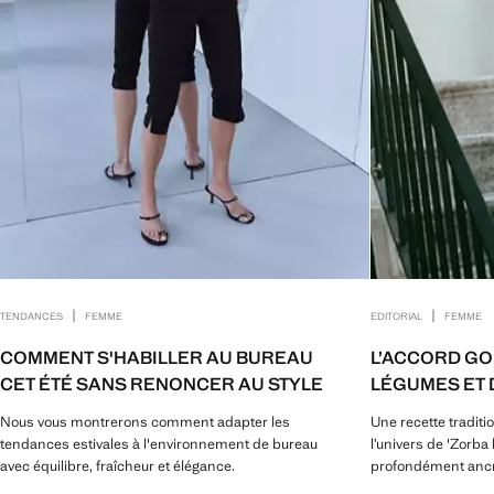
|
|
TENDANCES
FEMME
EDITORIAL
FEMME
COMMENT S'HABILLER AU BUREAU
L’ACCORD GO
CET ÉTÉ SANS RENONCER AU STYLE
LÉGUMES ET 
Nous vous montrerons comment adapter les
Une recette traditi
tendances estivales à l'environnement de bureau
l’univers de 'Zorba 
avec équilibre, fraîcheur et élégance.
profondément ancré