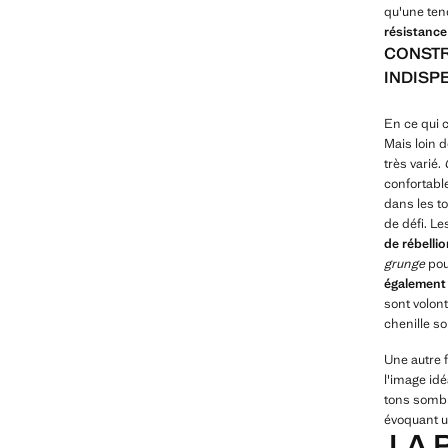
qu'une te
résistance
CONSTR
INDISP
En ce qui c
Mais loin d
très varié.
confortabl
dans les to
de défi. L
de rébelli
grunge
pou
également 
sont volont
chenille s
Une autre 
l'image idé
tons sombre
évoquant u
LA 