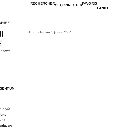
RECHERCHER
FAVORIS
SE CONNECTER
PANIER
CRIRE
I
4 mn de lecture
26 janvier 2024
E
dances.
SSENT UN
le
style
luxe
 et
tude, un