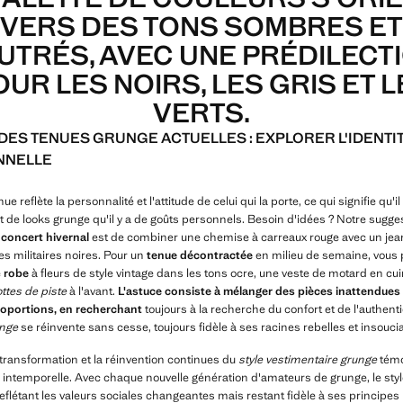
VERS DES TONS SOMBRES ET
UTRÉS, AVEC UNE PRÉDILECT
OUR LES NOIRS, LES GRIS ET L
VERTS.
DES TENUES GRUNGE ACTUELLES : EXPLORER L'IDENTI
NNELLE
e reflète la personnalité et l'attitude de celui qui la porte, ce qui signifie qu'il
t de looks grunge qu'il y a de goûts personnels. Besoin d'idées ? Notre sugge
 concert hivernal
est de combiner une chemise à carreaux rouge avec un jea
es militaires noires. Pour un
tenue décontractée
en milieu de semaine, vous
e
robe
à fleurs de style vintage dans les tons ocre, une veste de motard en cui
ttes de piste
à l'avant.
L'astuce consiste à mélanger des pièces inattendues 
roportions, en recherchant
toujours à la recherche du confort et de l'authentic
unge
se réinvente sans cesse, toujours fidèle à ses racines rebelles et insouci
 transformation et la réinvention continues du
style vestimentaire grunge
témo
 intemporelle. Avec chaque nouvelle génération d'amateurs de grunge, le sty
reflétant les valeurs sociales changeantes mais restant fidèle à ses principes