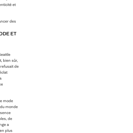
nticité et
ancer des
ODE ET
Seattle
 bien sûr,
refusait de
éclat
a
ce
 de mode
s du monde
essence
les, de
unge a
en plus