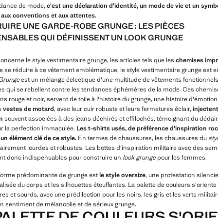
ndance de mode,
c'est une déclaration d'identité, un mode de vie et un symb
 aux conventions et aux attentes.
UIRE UNE GARDE-ROBE GRUNGE : LES PIÈCES
ENSABLES QUI DÉFINISSENT UN LOOK GRUNGE
oncerne le style vestimentaire grunge, les articles tels que les
chemises imp
e se réduire à ce vêtement emblématique, le style vestimentaire grunge est en
Grunge
est un mélange éclectique d'une multitude de vêtements fonctionnels
es qui se rebellent contre les tendances éphémères de la mode. Ces chemis
ns rouge et noir, servent de toile à l'histoire du grunge, une histoire d'émotion
es
vestes de motard
, avec leur cuir robuste et leurs fermetures éclair,
injecten
on
souvent associées à des jeans déchirés et effilochés, témoignant du dédai
r la perfection immaculée.
Les t-shirts usés, de préférence d'inspiration roc
un élément clé de ce style.
En termes de chaussures, les chaussures du
sty
airement lourdes et robustes. Les bottes d'inspiration militaire avec des sem
ont donc indispensables pour construire un
look grunge
pour les femmes.
forme prédominante de grunge est
le style oversize
, une protestation silenci
alisée du corps et les silhouettes étouffantes. La palette de couleurs s'oriente
s et sourds, avec une prédilection pour les noirs, les gris et les verts militair
n sentiment de mélancolie et de sérieux grunge.
PALETTE DE COULEURS S'ORI