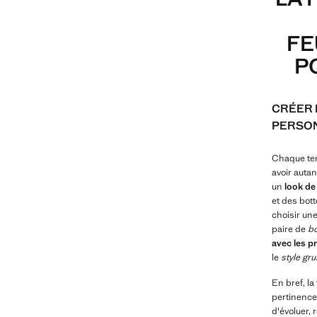
FE
P
CRÉER 
PERSO
Chaque tenu
avoir autan
un
look de
et des bott
choisir un
paire de
bo
avec les p
le
style gr
En bref, la
pertinence
d'évoluer, 