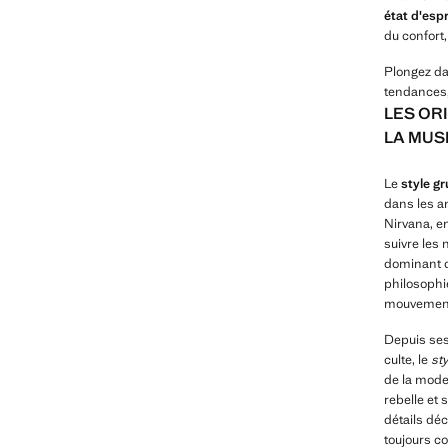
état d'espr
du confort,
Plongez da
tendances, 
LES OR
LA MUS
Le
style g
dans les a
Nirvana, e
suivre les 
dominant de
philosophie
mouvement 
Depuis ses
culte, le
st
de la mode
rebelle et
détails déc
toujours c