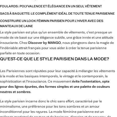
FOULARDS : POLYVALENCE ET ÉLÉGANCE EN UN SEUL VÊTEMENT
SACS À BAGUETTE: LE COMPLÉMENT IDÉAL DE TOUTE TENUE PARISIENNE
CONSTRUIRE UN LOOK FÉMININ PARISIEN POUR L'HIVER AVEC DES
MANTEAUX DE LAINE
Le style parisien est plus qu'un ensemble de vêtements, c'est presque un
mode de vie basé sur une élégance subtile, une grâce innée et une attitude
insouciante. Chez
Discover by MANGO
, nous plongeons dans la magie de
l'indéniable attrait français pour vous aider à créer la tenue parisienne
parfaite en toute occasion.
QU'EST-CE QUE LE STYLE PARISIEN DANS LA MODE?
Les Parisiennes sont réputées pour leur capacité à mélanger les vêtements
à la mode et les basiques intemporels, le vintage et le contemporain, la
sophistication et l'insouciance. Ce mouvement
évite l'ostentation, opte
pour des lignes épurées, des formes simples et une palette de couleurs
neutres et sombres
.
Le style parisien incarne donc le chic sans effort, caractérisé par le
minimalisme, une préférence pour les tons sombres et un amour
inconditionnel pour les rayures. La mode féminine parisienne est un
mélange magistral de couture et de basiques, d'ancien et de nouveau, de