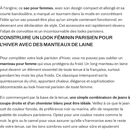
À l'origine, ce
sac pour femmes
, avec son design compact et allongé et sa
courte bandoulière, a marqué un tournant dans la mode en concrétisant
l'idée qu'un sac pouvait être plus qu'un simple contenant fonctionnel, en
devenant une déclaration de style. Cet accessoire est rapidement devenu
l'objet de convoitise et un incontournable des looks parisiens.
CONSTRUIRE UN LOOK FÉMININ PARISIEN POUR
L'HIVER AVEC DES MANTEAUX DE LAINE
Pour compléter votre look parisien d'hiver, vous ne pouvez pas oublier un
manteau pour femme
qui vous protégera du froid. Un long manteau en laine
peut devenir un élément essentiel de toute tenue à la française, surtout
pendant les mois les plus froids. Ce classique intemporel est la
quintessence du chic, apportant chaleur, élégance et sophistication
décontractée au look hivernal parisien de toute femme.
En commençant par la base de la tenue,
une simple combinaison de jeans à
coupe droite et d'un chemisier blanc peut être idéale
. Veillez à ce que le jean
soit de couleur foncée, de préférence noir ou marine, afin de respecter la
palette de couleurs parisienne. Optez pour une couleur neutre comme le
noir, le gris ou le camel pour vous assurer qu'elle s'harmonise avec le reste
de votre tenue, car les tons sombres sont une valeur sûre et ajouteront