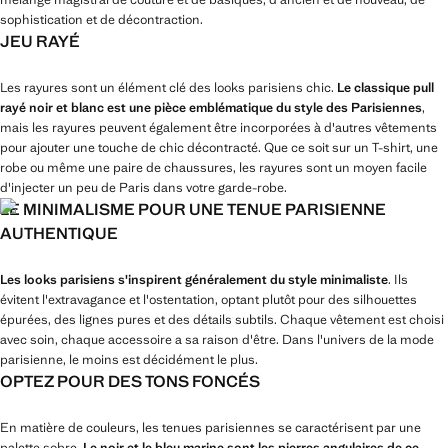
sophistication et de décontraction.
JEU RAYÉ
Les rayures sont un élément clé des looks parisiens chic.
Le classique pull
rayé noir et blanc est une pièce emblématique du style des Parisiennes
,
mais les rayures peuvent également être incorporées à d'autres vêtements
pour ajouter une touche de chic décontracté. Que ce soit sur un T-shirt, une
robe ou même une paire de chaussures, les rayures sont un moyen facile
d'injecter un peu de Paris dans votre garde-robe.
LE MINIMALISME POUR UNE TENUE PARISIENNE
AUTHENTIQUE
Les looks parisiens s'inspirent généralement du style minimaliste
. Ils
évitent l'extravagance et l'ostentation, optant plutôt pour des silhouettes
épurées, des lignes pures et des détails subtils. Chaque vêtement est choisi
avec soin, chaque accessoire a sa raison d'être. Dans l'univers de la mode
parisienne, le moins est décidément le plus.
OPTEZ POUR DES TONS FONCÉS
En matière de couleurs, les tenues parisiennes se caractérisent par une
palette sobre.
Le noir et le bleu marine sont les pierres angulaires de ce