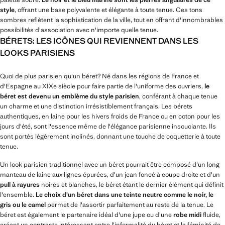
style
, offrant une base polyvalente et élégante à toute tenue. Ces tons
sombres reflètent la sophistication de la ville, tout en offrant d'innombrables
possibilités d'association avec n'importe quelle tenue.
BÉRETS: LES ICÔNES QUI REVIENNENT DANS LES
LOOKS PARISIENS
Quoi de plus parisien qu'un béret? Né dans les régions de France et
d'Espagne au XIXe siècle pour faire partie de l'uniforme des ouvriers,
le
béret est devenu un emblème du style parisien
, conférant à chaque tenue
un charme et une distinction irrésistiblement français. Les bérets
authentiques, en laine pour les hivers froids de France ou en coton pour les
jours d'été, sont l'essence même de l'élégance parisienne insouciante. Ils
sont portés légèrement inclinés, donnant une touche de coquetterie à toute
tenue.
Un look parisien traditionnel avec un béret pourrait être composé d'un long
manteau de laine aux lignes épurées, d'un jean foncé à coupe droite et d'un
pull à rayures
noires et blanches, le béret étant le dernier élément qui définit
l'ensemble.
Le choix d'un béret dans une teinte neutre comme le noir, le
gris ou le camel
permet de l'assortir parfaitement au reste de la tenue. Le
béret est également le partenaire idéal d'une jupe ou d'une
robe midi
fluide,
créant un contraste intéressant entre l'informalité du béret et la féminité de