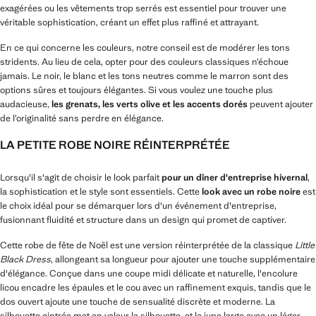
exagérées ou les vêtements trop serrés est essentiel pour trouver une
véritable sophistication, créant un effet plus raffiné et attrayant.
En ce qui concerne les couleurs, notre conseil est de modérer les tons
stridents. Au lieu de cela, opter pour des couleurs classiques n’échoue
jamais. Le noir, le blanc et les tons neutres comme le marron sont des
options sûres et toujours élégantes. Si vous voulez une touche plus
audacieuse,
les grenats, les verts olive et les accents dorés
peuvent ajouter
de l’originalité sans perdre en élégance.
LA PETITE ROBE NOIRE RÉINTERPRÉTÉE
Lorsqu'il s'agit de choisir le look parfait
pour un dîner d'entreprise hivernal
,
la sophistication et le style sont essentiels. Cette
look avec un robe noire
est
le choix idéal pour se démarquer lors d'un événement d'entreprise,
fusionnant fluidité et structure dans un design qui promet de captiver.
Cette robe de fête de Noël est une version réinterprétée de la classique
Little
Black Dress
, allongeant sa longueur pour ajouter une touche supplémentaire
d'élégance. Conçue dans une coupe midi délicate et naturelle, l'encolure
licou
encadre les épaules et le cou avec un raffinement exquis, tandis que le
dos ouvert ajoute une touche de sensualité discrète et moderne. La
silhouette cintrée met en valeur la silhouette, et la jupe large avec un léger