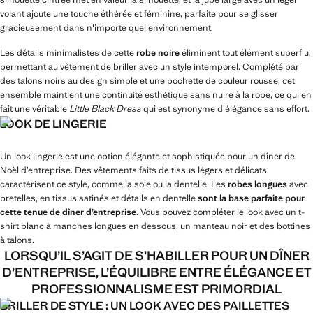
volant ajoute une touche éthérée et féminine, parfaite pour se glisser
gracieusement dans n'importe quel environnement.
Les détails minimalistes de cette
robe noire
éliminent tout élément superflu,
permettant au vêtement de briller avec un style intemporel. Complété par
des talons noirs au design simple et une pochette de couleur rousse, cet
ensemble maintient une continuité esthétique sans nuire à la robe, ce qui en
fait une véritable
Little Black Dress
qui est synonyme d'élégance sans effort.
LOOK DE LINGERIE
Un look lingerie est une option élégante et sophistiquée pour un dîner de
Noël d’entreprise. Des vêtements faits de tissus légers et délicats
caractérisent ce style, comme la soie ou la dentelle. Les
robes longues
avec
bretelles, en tissus satinés et détails en dentelle
sont la base parfaite pour
cette tenue de dîner d’entreprise
. Vous pouvez compléter le look avec un t-
shirt blanc à manches longues en dessous, un manteau noir et des bottines
à talons.
LORSQU’IL S’AGIT DE S’HABILLER POUR UN DÎNER
D’ENTREPRISE, L’ÉQUILIBRE ENTRE ÉLÉGANCE ET
PROFESSIONNALISME EST PRIMORDIAL
BRILLER DE STYLE : UN LOOK AVEC DES PAILLETTES