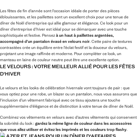
Les fêtes de fin d’année sont l’occasion idéale de porter des pièces
éblouissantes, et les paillettes sont un excellent choix pour une tenue de
dîner de Noël d’entreprise qui allie glamour et élégance. Ce look pour un
dîner d’entreprise d’hiver est idéal pour se démarquer avec une touche
sophistiquée et festive. Pensez
à un haut à paillettes argentées,
accompagné d’un pantalon évasé en velours noir
. Cette paire de textures
contrastées crée un équilibre entre l’éclat festif et la douceur du velours,
projetant une image raffinée et moderne. Pour compléter ce look, un
manteau en laine de couleur neutre peut être une excellente option.
LE VELOURS : VOTRE MEILLEUR ALLIÉ POUR LES FÊTES
D'HIVER
Le velours et les looks de célébration hivernale vont toujours de pair : que
vous optiez pour une robe, un blazer ou un pantalon, nous vous assurons que
l’inclusion d’un vêtement fabriqué avec ce tissu ajoutera une touche
supplémentaire d’élégance et de distinction à votre tenue de dîner de Noël.
Combinez vos vêtements en velours avec d’autres vêtements qui conservent
la sobriété du look :
gardez la même ligne de couleur dans les accessoires
que vous allez utiliser et évitez les imprimés et les couleurs trop flashy
.
BLAZER ET JEANS POUR UN DÎNER D'AFFAIRES