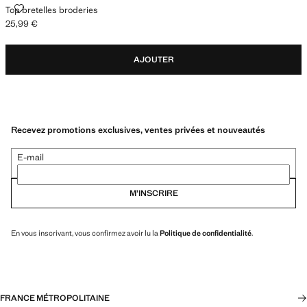
TOP BRETELLES BRODERIES
Top bretelles broderies
25,99 €
Prix actuel [25,99 € ]
AJOUTER
Recevez promotions exclusives, ventes privées et nouveautés
E-mail
M’INSCRIRE
En vous inscrivant, vous confirmez avoir lu la
Politique de confidentialité
.
FRANCE MÉTROPOLITAINE