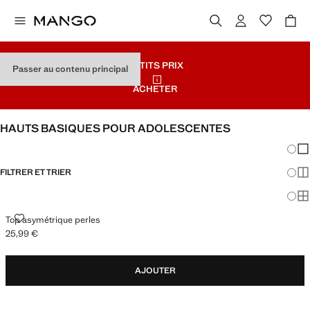
PETITS PRIX
Passer au contenu principal
ACHETER
HAUTS BASIQUES POUR ADOLESCENTES
Chang
Aff
FILTRER ET TRIER
Aff
Af
TOP ASYMÉTRIQUE PERLES
Top asymétrique perles
25,99 €
Prix actuel [25,99 € ]
AJOUTER