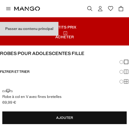
PETITS PRIX
Passer au contenu principal
ACHETER
ROBES POUR ADOLESCENTES FILLE
Chang
Aff
FILTRER ET TRIER
Aff
Af
ROBE À COL EN V AVEC FINES BRETELLES
EVENTS
Robe à col en V avec fines bretelles
69,99 €
Prix actuel [69,99 € ]
AJOUTER