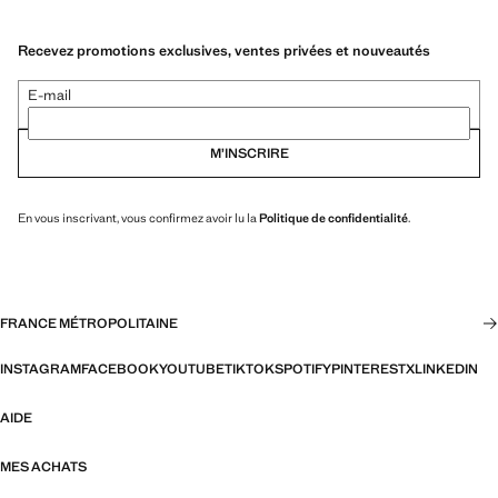
Recevez promotions exclusives, ventes privées et nouveautés
E-mail
M’INSCRIRE
En vous inscrivant, vous confirmez avoir lu la
Politique de confidentialité
.
FRANCE MÉTROPOLITAINE
INSTAGRAM
FACEBOOK
YOUTUBE
TIKTOK
SPOTIFY
PINTEREST
X
LINKEDIN
AIDE
MES ACHATS