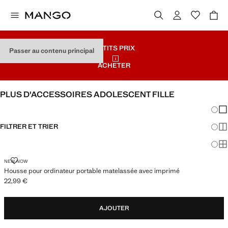
PETITS PRIX
Passer au contenu principal
ACHETER
PLUS D'ACCESSOIRES ADOLESCENT FILLE
Chang
Aff
FILTRER ET TRIER
Aff
Af
HOUSSE POUR ORDINATEUR PORTABLE MATELASSÉE AVEC IMPRIMÉ
NEW NOW
Housse pour ordinateur portable matelassée avec imprimé
22,99 €
Prix actuel [22,99 € ]
AJOUTER