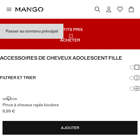
PETITS PRIX
Passer au contenu principal
ACHETER
ACCESSOIRES DE CHEVEUX ADOLESCENT FILLE
Chang
Aff
FILTRER ET TRIER
Aff
Af
PINCE À CHEVEUX RAYÉE BICOLORE
NEW NOW
Pince à cheveux rayée bicolore
9,99 €
Prix actuel [9,99 € ]
AJOUTER