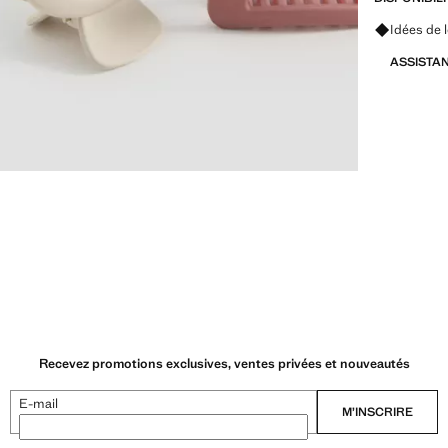
Renseigne
Idées de 
ASSISTA
Recevez promotions exclusives, ventes privées et nouveautés
E-mail
M’INSCRIRE