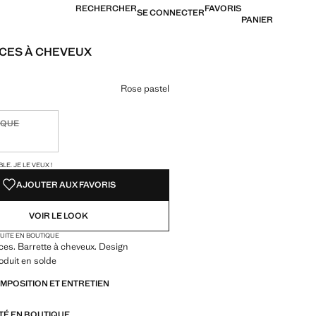
RECHERCHER
FAVORIS
SE CONNECTER
PANIER
INCES À CHEVEUX
4,99 € ]
ne couleur
Rose pastel
IQUE
ible. Je le veux !
TÉS !
LE. JE LE VEUX !
AJOUTER AUX FAVORIS
VOIR LE LOOK
TUITE EN BOUTIQUE
nces. Barrette à cheveux. Design
oduit en solde
OMPOSITION ET ENTRETIEN
ITÉ EN BOUTIQUE