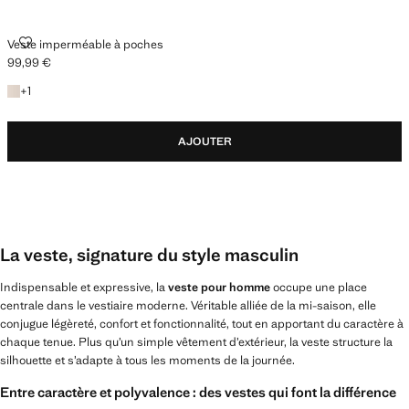
VESTE IMPERMÉABLE À POCHES
Veste imperméable à poches
99,99 €
Prix actuel [99,99 € ]
+1 couleur
+
1
AJOUTER
La veste, signature du style masculin
Indispensable et expressive, la
veste pour homme
occupe une place
centrale dans le vestiaire moderne. Véritable alliée de la mi-saison, elle
conjugue légèreté, confort et fonctionnalité, tout en apportant du caractère à
chaque tenue. Plus qu’un simple vêtement d’extérieur, la veste structure la
silhouette et s’adapte à tous les moments de la journée.
Entre caractère et polyvalence : des vestes qui font la différence