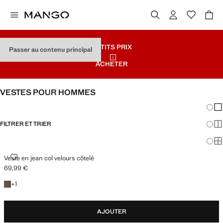
PETITS PRIX
Passer au contenu principal
ACHETER
VESTES POUR HOMMES
Chang
Aff
FILTRER ET TRIER
Aff
Af
VESTE EN JEAN COL VELOURS CÔTELÉ
Veste en jean col velours côtelé
69,99 €
Prix actuel [69,99 € ]
+1 couleur
+
1
AJOUTER