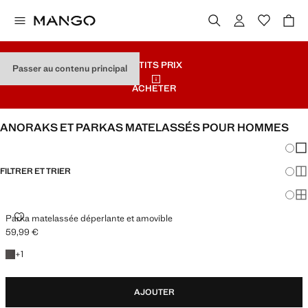
PETITS PRIX
Passer au contenu principal
ACHETER
ANORAKS ET PARKAS MATELASSÉS POUR HOMMES
Chang
Aff
FILTRER ET TRIER
Aff
Af
PARKA MATELASSÉE DÉPERLANTE ET AMOVIBLE
Parka matelassée déperlante et amovible
59,99 €
Prix actuel [59,99 € ]
+1 couleur
+
1
AJOUTER