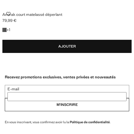
ANORAK COURT MATELASSÉ DÉPERLANT
Anorak court matelassé déperlant
79,99 €
Prix actuel [79,99 € ]
+1 couleur
+
1
AJOUTER
Recevez promotions exclusives, ventes privées et nouveautés
E-mail
M’INSCRIRE
En vous inscrivant, vous confirmez avoir lu la
Politique de confidentialité
.