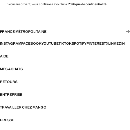
En vous inscrivant, vous confirmez avoir lu la
Politique de confidentialité
.
FRANCE MÉTROPOLITAINE
INSTAGRAM
FACEBOOK
YOUTUBE
TIKTOK
SPOTIFY
PINTEREST
X
LINKEDIN
AIDE
MES ACHATS
RETOURS
ENTREPRISE
TRAVAILLER CHEZ MANGO
PRESSE