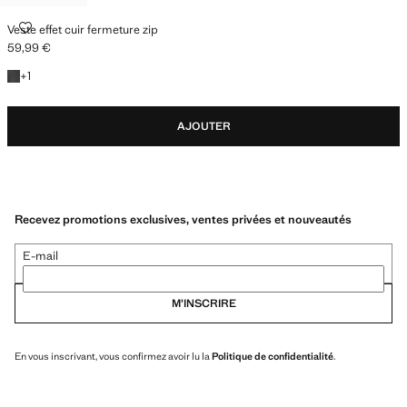
VESTE EFFET CUIR FERMETURE ZIP
Veste effet cuir fermeture zip
59,99 €
Prix actuel [59,99 € ]
+1 couleur
+
1
AJOUTER
Recevez promotions exclusives, ventes privées et nouveautés
E-mail
M’INSCRIRE
En vous inscrivant, vous confirmez avoir lu la
Politique de confidentialité
.