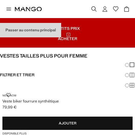
PETITS PRIX
Passer au contenu principal
ACHETER
VESTES TAILLES PLUS POUR FEMME
Chang
Aff
FILTRER ET TRIER
Aff
DISPONIBLE PLUS
Af
VESTE BIKER FOURRURE SYNTHÉTIQUE
NEW NOW
Veste biker fourrure synthétique
79,99 €
Prix actuel [79,99 € ]
AJOUTER
DISPONIBLE PLUS