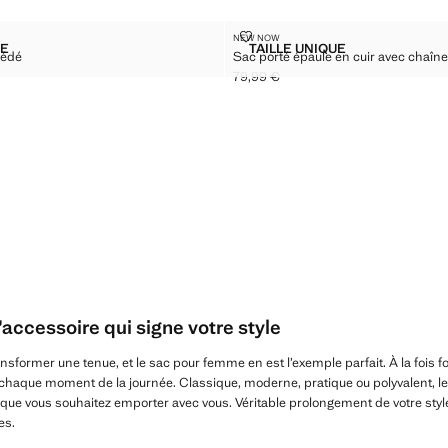
UIR SUÉDÉ
SAC PORTÉ ÉPAULE EN CUIR AV
NEW NOW
Tailles
UE
TAILLE UNIQUE
uédé
Sac porté épaule en cuir avec chaîne
ABAS CUIR SUÉDÉ
SAC PORTÉ ÉPAULE EN
79,99 €
 € ]
Prix actuel [79,99 € ]
accessoire qui signe votre style
ansformer une tenue, et le sac pour femme en est l’exemple parfait. À la fois fo
e chaque moment de la journée. Classique, moderne, pratique ou polyvalent, l
 que vous souhaitez emporter avec vous. Véritable prolongement de votre style,
es.