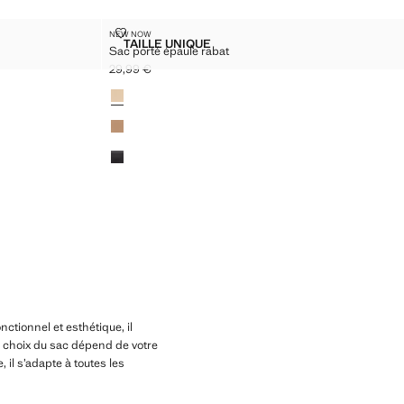
EC CHAÎNE
SAC PORTÉ ÉPAULE RABAT
NEW NOW
Tailles
TAILLE UNIQUE
Sac porté épaule rabat
 CUIR AVEC CHAÎNE
SAC PORTÉ ÉPAULE RABAT
29,99 €
Prix actuel [29,99 € ]
Couleurs
nctionnel et esthétique, il
e choix du sac dépend de votre
 il s’adapte à toutes les