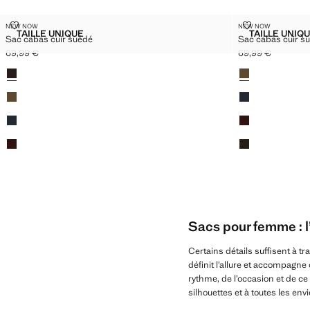
SAC CABAS CUIR SUÉDÉ
SAC CABAS C
NEW NOW
NEW NOW
Tailles
Tailles
TAILLE UNIQUE
TAILLE UNIQ
Sac cabas cuir suédé
Sac cabas cuir s
SAC CABAS CUIR SUÉDÉ
SAC C
69,99 €
69,99 €
Prix actuel [69,99 € ]
Prix actuel [69,99
Couleurs
Couleurs
Sacs pour femme : l’
Certains détails suffisent à tr
définit l’allure et accompagn
rythme, de l’occasion et de ce
silhouettes et à toutes les envi