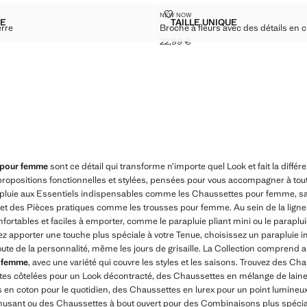
R EN VERRE
BROCHE À FLEURS AVEC DES DÉT
NEW NOW
Tailles
UE
TAILLE UNIQUE
erre
Broche à fleurs avec des détails en cr
HE FLEUR EN VERRE
BROCHE À FLEURS AVE
22,99 €
€ ]
Prix actuel [22,99 € ]
 pour femme
sont ce détail qui transforme n’importe quel Look et fait la diffé
 propositions fonctionnelles et stylées, pensées pour vous accompagner à to
 pluie aux Essentiels indispensables comme les Chaussettes pour femme, sa
et des Pièces pratiques comme les trousses pour femme. Au sein de la lign
ortables et faciles à emporter, comme le parapluie pliant mini ou le parapluie 
ez apporter une touche plus spéciale à votre Tenue, choisissez un parapluie im
oute de la personnalité, même les jours de grisaille. La Collection comprend 
r femme
, avec une variété qui couvre les styles et les saisons. Trouvez des 
tes côtelées pour un Look décontracté, des Chaussettes en mélange de laine
en coton pour le quotidien, des Chaussettes en lurex pour un point lumineux
musant ou des Chaussettes à bout ouvert pour des Combinaisons plus spécial