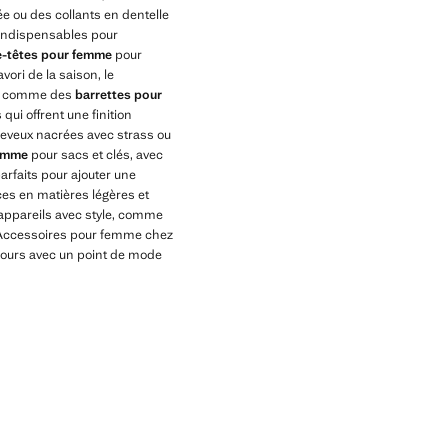
ée ou des collants en dentelle
indispensables pour
e-têtes pour femme
pour
avori de la saison, le
ons comme des
barrettes pour
ui offrent une finition
heveux nacrées avec strass ou
femme
pour sacs et clés, avec
arfaits pour ajouter une
es en matières légères et
appareils avec style, comme
d’Accessoires pour femme chez
ujours avec un point de mode