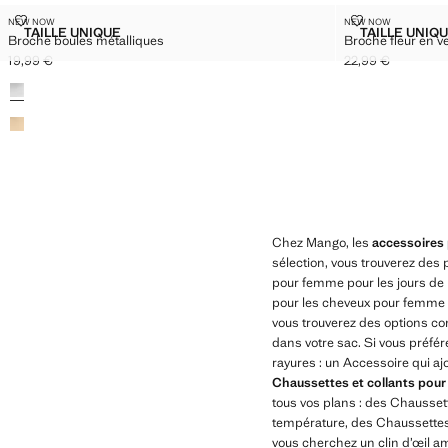
BROCHE BOULES MÉTALLIQUES
BROCHE FLEU
NEW NOW
NEW NOW
Tailles
Tailles
TAILLE UNIQUE
TAILLE UNIQ
Broche boules métalliques
Broche fleur en v
BROCHE BOULES MÉTALLIQUES
BROC
19,99 €
22,99 €
Prix actuel [19,99 € ]
Prix actuel [22,99 
Couleurs
Chez Mango, les
accessoires
sélection, vous trouverez des
pour femme pour les jours de
pour les cheveux pour femme 
vous trouverez des options conf
dans votre sac. Si vous préfér
rayures : un Accessoire qui aj
Chaussettes et collants pou
tous vos plans : des Chausset
température, des Chaussettes 
vous cherchez un clin d’œil a