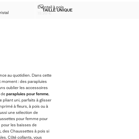
AILS EN CRISTAL
ÉVENTAIL À POIS
Éventail à pois
Tailles
TAILLE UNIQUE
istal
C DES DÉTAILS EN CRISTAL
ÉVENTAIL À POIS
19,99 €
Prix actuel [19,99 € ]
rence au quotidien. Dans cette
ut moment : des parapluies
ns oublier les accessoires
e de
parapluies pour femme
,
pliant uni, parfaits à glisser
primé à fleurs, à pois ou à
aussi une sélection de
Chaussettes pour femme pour
 pour les baisses de
, des Chaussettes à pois si
es. Côté collants, vous