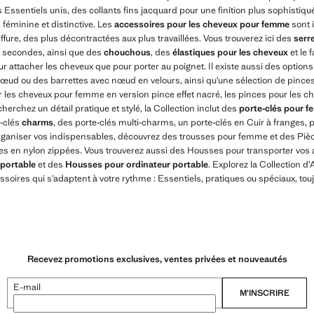
 Essentiels unis, des collants fins jacquard pour une finition plus sophistiqu
 féminine et distinctive. Les
accessoires pour les cheveux pour femme
sont 
ffure, des plus décontractées aux plus travaillées. Vous trouverez ici des
serr
 secondes, ainsi que des
chouchous
, des
élastiques pour les cheveux
et le f
our attacher les cheveux que pour porter au poignet. Il existe aussi des opti
nœud ou des barrettes avec nœud en velours, ainsi qu’une sélection de pinces q
 les cheveux pour femme en version pince effet nacré, les pinces pour les c
cherchez un détail pratique et stylé, la Collection inclut des
porte‑clés pour 
‑clés
charms
, des porte‑clés multi‑charms, un porte‑clés en Cuir à franges, p
rganiser vos indispensables, découvrez des trousses pour femme et des Pièc
s en nylon zippées. Vous trouverez aussi des Housses pour transporter vos 
portable
et des
Housses pour ordinateur portable
. Explorez la Collection 
soires qui s’adaptent à votre rythme : Essentiels, pratiques ou spéciaux, to
Recevez promotions exclusives, ventes privées et nouveautés
E-mail
M’INSCRIRE