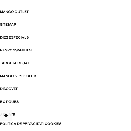
MANGO OUTLET
SITE MAP
DIES ESPECIALS
RESPONSABILITAT
TARGETA REGAL
MANGO STYLE CLUB
DISCOVER
BOTIGUES
AFILIATS
TANT
POLÍTICA DE PRIVACITAT I COOKIES