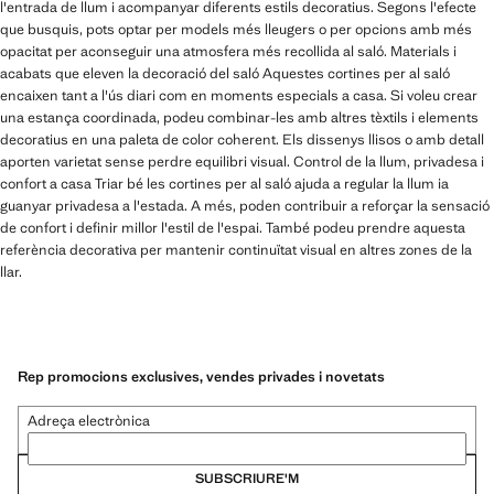
l'entrada de llum i acompanyar diferents estils decoratius. Segons l'efecte
que busquis, pots optar per models més lleugers o per opcions amb més
opacitat per aconseguir una atmosfera més recollida al saló. Materials i
acabats que eleven la decoració del saló Aquestes cortines per al saló
encaixen tant a l'ús diari com en moments especials a casa. Si voleu crear
una estança coordinada, podeu combinar-les amb altres tèxtils i elements
decoratius en una paleta de color coherent. Els dissenys llisos o amb detall
aporten varietat sense perdre equilibri visual. Control de la llum, privadesa i
confort a casa Triar bé les cortines per al saló ajuda a regular la llum ia
guanyar privadesa a l'estada. A més, poden contribuir a reforçar la sensació
de confort i definir millor l'estil de l'espai. També podeu prendre aquesta
referència decorativa per mantenir continuïtat visual en altres zones de la
llar.
Rep promocions exclusives, vendes privades i novetats
Adreça electrònica
SUBSCRIURE'M