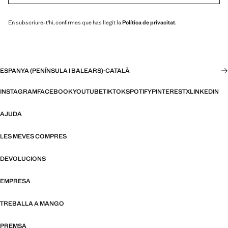
En subscriure-t'hi, confirmes que has llegit la
Política de privacitat
.
ESPANYA (PENÍNSULA I BALEARS)
·
CATALÀ
INSTAGRAM
FACEBOOK
YOUTUBE
TIKTOK
SPOTIFY
PINTEREST
X
LINKEDIN
AJUDA
LES MEVES COMPRES
DEVOLUCIONS
EMPRESA
TREBALLA A MANGO
PREMSA