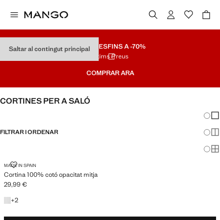
REBAIXES
FINS A -70%
Saltar al contingut principal
Últims Preus
COMPRAR ARA
CORTINES PER A SALÓ
Canvi
Mos
FILTRAR I ORDENAR
Mos
Mos
CORTINA 100% COTÓ OPACITAT MITJA
MADE IN SPAIN
Cortina 100% cotó opacitat mitja
29,99 €
Preu actual [29,99 € ]
+2 colors
+
2