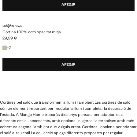
AFEGIR
CORTINA 100% COTÓ OPACITAT MITJA
MADE IN SPAIN
Cortina 100% cotó opacitat mitja
29,99 €
Preu actual [29,99 € ]
+2 colors
+
2
AFEGIR
Cortines pel saló que transformen la llum i l'ambient Les cortines de saló
són un element important per modular la llum i completar la decoració de
l'estada. A Mango Home trobaràs dissenys pensats per adaptar-se a
diferents estils i necessitats, amb opcions lleugeres i alternatives amb més
cobertura segons l'ambient que vulguis crear. Cortines i opcions per adaptar
el saló al teu estil La col·lecció aplega diferents propostes per regular