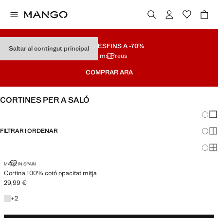
REBAIXES
FINS A -70%
Saltar al contingut principal
Últims Preus
COMPRAR ARA
CORTINES PER A SALÓ
Canvi
Mos
FILTRAR I ORDENAR
Mos
Mos
CORTINA 100% COTÓ OPACITAT MITJA
MADE IN SPAIN
Cortina 100% cotó opacitat mitja
29,99 €
Preu actual [29,99 € ]
+2 colors
+
2