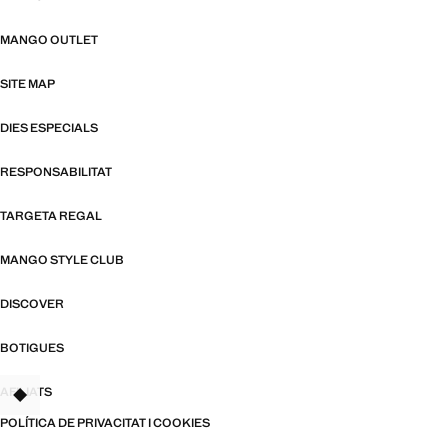
MANGO OUTLET
SITE MAP
DIES ESPECIALS
RESPONSABILITAT
TARGETA REGAL
MANGO STYLE CLUB
DISCOVER
BOTIGUES
AFILIATS
TANT
POLÍTICA DE PRIVACITAT I COOKIES