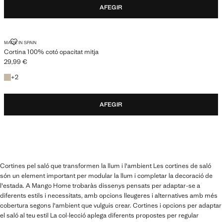
AFEGIR
CORTINA 100% COTÓ OPACITAT MITJA
MADE IN SPAIN
Cortina 100% cotó opacitat mitja
29,99 €
Preu actual [29,99 € ]
+2 colors
+
2
AFEGIR
Cortines pel saló que transformen la llum i l'ambient Les cortines de saló
són un element important per modular la llum i completar la decoració de
l'estada. A Mango Home trobaràs dissenys pensats per adaptar-se a
diferents estils i necessitats, amb opcions lleugeres i alternatives amb més
cobertura segons l'ambient que vulguis crear. Cortines i opcions per adaptar
el saló al teu estil La col·lecció aplega diferents propostes per regular