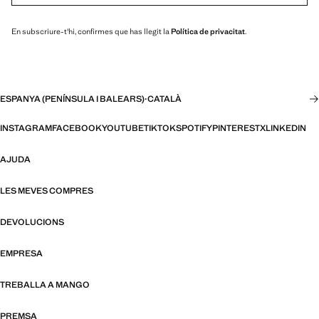
En subscriure-t'hi, confirmes que has llegit la
Política de privacitat
.
ESPANYA (PENÍNSULA I BALEARS)
·
CATALÀ
INSTAGRAM
FACEBOOK
YOUTUBE
TIKTOK
SPOTIFY
PINTEREST
X
LINKEDIN
AJUDA
LES MEVES COMPRES
DEVOLUCIONS
EMPRESA
TREBALLA A MANGO
PREMSA