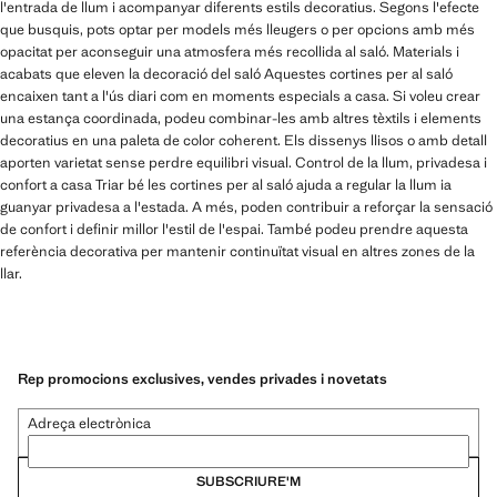
l'entrada de llum i acompanyar diferents estils decoratius. Segons l'efecte
que busquis, pots optar per models més lleugers o per opcions amb més
opacitat per aconseguir una atmosfera més recollida al saló. Materials i
acabats que eleven la decoració del saló Aquestes cortines per al saló
encaixen tant a l'ús diari com en moments especials a casa. Si voleu crear
una estança coordinada, podeu combinar-les amb altres tèxtils i elements
decoratius en una paleta de color coherent. Els dissenys llisos o amb detall
aporten varietat sense perdre equilibri visual. Control de la llum, privadesa i
confort a casa Triar bé les cortines per al saló ajuda a regular la llum ia
guanyar privadesa a l'estada. A més, poden contribuir a reforçar la sensació
de confort i definir millor l'estil de l'espai. També podeu prendre aquesta
referència decorativa per mantenir continuïtat visual en altres zones de la
llar.
Rep promocions exclusives, vendes privades i novetats
Adreça electrònica
SUBSCRIURE'M