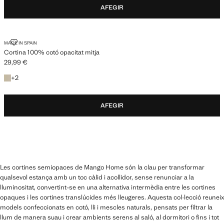
AFEGIR
CORTINA 100% COTÓ OPACITAT MITJA
MADE IN SPAIN
Cortina 100% cotó opacitat mitja
29,99 €
Preu actual [29,99 € ]
+2 colors
+
2
AFEGIR
Les cortines semiopaces de Mango Home són la clau per transformar
qualsevol estança amb un toc càlid i acollidor, sense renunciar a la
lluminositat, convertint-se en una alternativa intermèdia entre les cortines
opaques i les cortines translúcides més lleugeres. Aquesta col·lecció reuneix
models confeccionats en cotó, lli i mescles naturals, pensats per filtrar la
llum de manera suau i crear ambients serens al saló, al dormitori o fins i tot