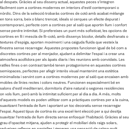
al despatx. Gràcies al seu disseny actual, aquestes peces s'integren
fàcilment com a cortines modernes en interiors d'estil contemporani o
nòrdic. Dins de la selecció trobaràs cortines de cotó amb acabat mèlange
en tons sorra, beix o blanc trencat, ideals si cerques un efecte depurat i
contemporani, perfecte com a cortines per al saló que aportin llum i confort
sense perdre intimitat. Si prefereixes un punt més sofisticat, les opcions de
cortines en lli i mescla de lli–cotó, amb dissenys bicolor, detalls desfranats o
textures d'espiga, aporten moviment i una caiguda fluida que vesteix la
finestra sense recarregar. Aquestes propostes funcionen igual de bé com a
discretes cortines per al menjador, ajudant a delimitar l'espai i a crear una
atmosfera acollidora per als àpats diaris i les reunions amb convidats. Les
ratlles fines o en contrast també tenen protagonisme en aquestes cortines
semiopaces, perfectes per afegir interès visual mantenint una estètica
minimalista i servint com a cortines modernes per al saló que encaixen amb
mobles de línies rectes i colors neutres. Funcionen especialment bé en
salons d'estil mediterrani, dormitoris d'aire natural o segones residències
on vols llum, però amb la intimitat suficient per al dia a dia. A més, molts
d'aquests models es poden utilitzar com a pràctiques cortines per a la cuina,
suavitzant l'entrada de llum i aportant un toc decoratiu sense recarregar
l'espai. Aquest tipus de cortina és una excel·lent elecció per a qui desitja
suavitzar l'entrada de llum directa sense enfosquir l'habitació. Gràcies al seu
grau d'opacitat mitjana, ajuden a protegir el mobiliari dels raigs solars,
redueixen reflexos en pantalles i generen una sensació de calma molt