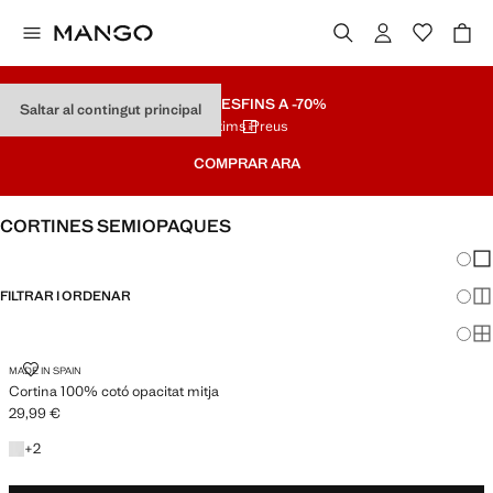
REBAIXES
FINS A -70%
Saltar al contingut principal
Últims Preus
COMPRAR ARA
CORTINES SEMIOPAQUES
Canvi
Mos
FILTRAR I ORDENAR
Mos
Mos
CORTINA 100% COTÓ OPACITAT MITJA
MADE IN SPAIN
Cortina 100% cotó opacitat mitja
29,99 €
Preu actual [29,99 € ]
+2 colors
+
2