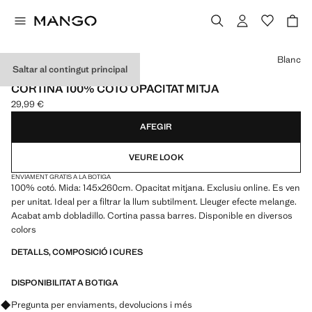
Selecciona un color
Blanc
Saltar al contingut principal
MADE IN SPAIN
CORTINA 100% COTÓ OPACITAT MITJA
29,99 €
Preu actual [29,99 € ]
AFEGIR
VEURE LOOK
ENVIAMENT GRATIS A LA BOTIGA
100% cotó. Mida: 145x260cm. Opacitat mitjana. Exclusiu online. Es ven
per unitat. Ideal per a filtrar la llum subtilment. Lleuger efecte melange.
Acabat amb dobladillo. Cortina passa barres. Disponible en diversos
colors
DETALLS, COMPOSICIÓ I CURES
DISPONIBILITAT A BOTIGA
Pregunta per enviaments, devolucions i més