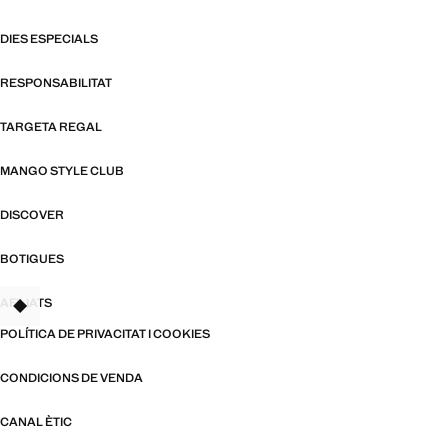
DIES ESPECIALS
RESPONSABILITAT
TARGETA REGAL
MANGO STYLE CLUB
DISCOVER
BOTIGUES
AFILIATS
TANT
POLÍTICA DE PRIVACITAT I COOKIES
CONDICIONS DE VENDA
CANAL ÈTIC