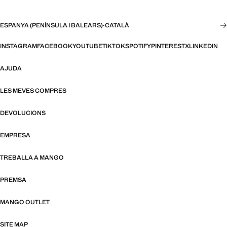
ESPANYA (PENÍNSULA I BALEARS)
·
CATALÀ
INSTAGRAM
FACEBOOK
YOUTUBE
TIKTOK
SPOTIFY
PINTEREST
X
LINKEDIN
AJUDA
LES MEVES COMPRES
DEVOLUCIONS
EMPRESA
TREBALLA A MANGO
PREMSA
MANGO OUTLET
SITE MAP