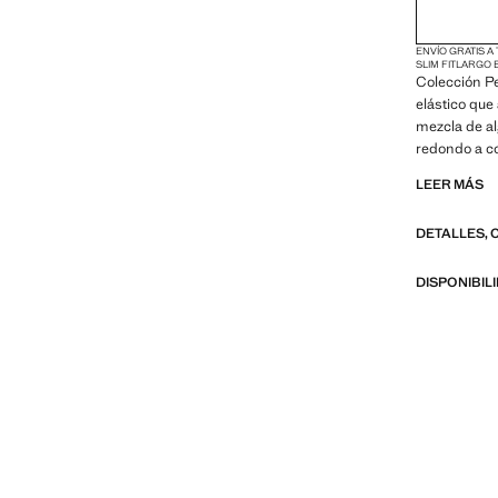
ENVÍO GRATIS A
SLIM FIT
LARGO 
Colección Pe
elástico que
mezcla de al
redondo a c
termosellada
LEER MÁS
laterales. P
DETALLES, 
PERFORMANC
confeccionad
ofrece una a
DISPONIBIL
avanzadas co
fácil planch
repelentes a
generales: T