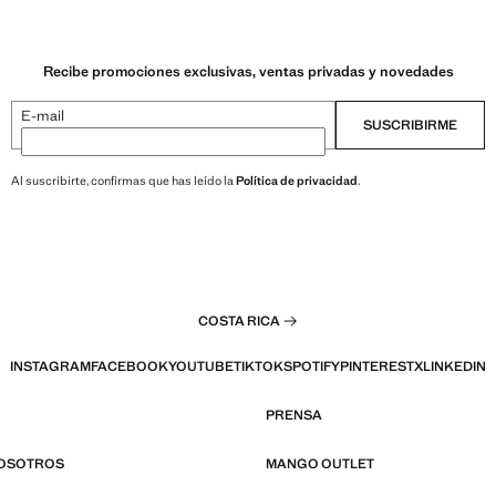
Recibe promociones exclusivas, ventas privadas y novedades
E-mail
SUSCRIBIRME
Al suscribirte, confirmas que has leído la
Política de privacidad
.
COSTA RICA
INSTAGRAM
FACEBOOK
YOUTUBE
TIKTOK
SPOTIFY
PINTEREST
X
LINKEDIN
PRENSA
NOSOTROS
MANGO OUTLET