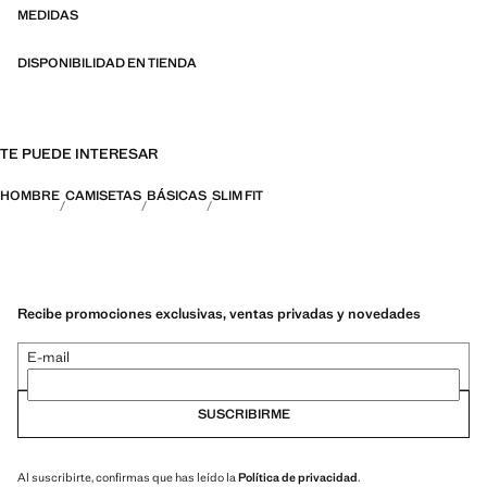
organizadas en tres categorías generales: Termorregulador, Funcional
MEDIDAS
y Confort
DISPONIBILIDAD EN TIENDA
TE PUEDE INTERESAR
HOMBRE
CAMISETAS
BÁSICAS
SLIM FIT
Recibe promociones exclusivas, ventas privadas y novedades
E-mail
SUSCRIBIRME
Al suscribirte, confirmas que has leído la
Política de privacidad
.