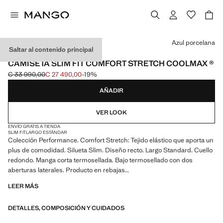
Selecciona un color
Azul porcelana
Saltar al contenido principal
PERFORMANCE
CAMISETA SLIM FIT COMFORT STRETCH COOLMAX ®
C 33 990,00
C 27 490,00
-19%
Precio inicial tachado [C 33 990,00 ]
Precio actual [C 27 490,00 ]
AÑADIR
VER LOOK
ENVÍO GRATIS A TIENDA
SLIM FIT
LARGO ESTÁNDAR
Colección Performance. Comfort Stretch: Tejido elástico que aporta un
plus de comodidad. Silueta Slim. Diseño recto. Largo Standard. Cuello
redondo. Manga corta termosellada. Bajo termosellado con dos
aberturas laterales. Producto en rebajas
LEER MÁS
PERFORMANCE: Una colección de prendas confeccionadas con
fibras técnicas. Esta selección ofrece una amplia gama de
DETALLES, COMPOSICIÓN Y CUIDADOS
características avanzadas como tejidos bi-stretch, de secado rápido,
fácil planchado, termorreguladores, transpirables o repelentes al agua,