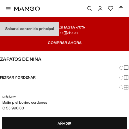
REBAJAS
HASTA -70%
Saltar al contenido principal
Últimas Rebajas
COMPRAR AHORA
ZAPATOS DE NIÑA
Cambi
Mos
FILTRAR Y ORDENAR
Mos
Mos
BOTÍN PIEL BOVINO CORDONES
NEW NOW
Botín piel bovino cordones
C 55 990,00
Precio actual [C 55 990,00 ]
AÑADIR