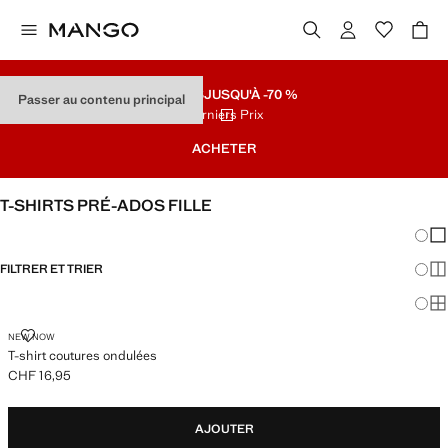
SOLDES
JUSQU'À -70 %
Passer au contenu principal
Derniers Prix
ACHETER
T-SHIRTS PRÉ-ADOS FILLE
Chang
Aff
FILTRER ET TRIER
Aff
Af
T-SHIRT COUTURES ONDULÉES
NEW NOW
T-shirt coutures ondulées
CHF 16,95
Prix actuel [CHF 16,95 ]
AJOUTER