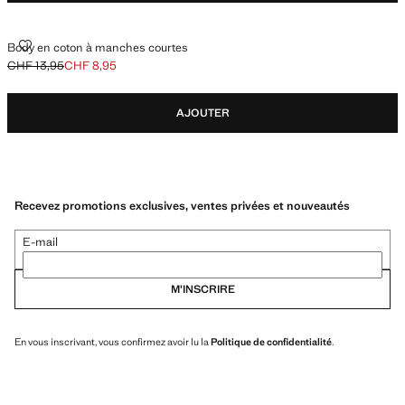
BODY EN COTON À MANCHES COURTES
Body en coton à manches courtes
CHF 13,95
CHF 8,95
Prix initial barré [CHF 13,95 ]
Prix actuel [CHF 8,95 ]
AJOUTER
Recevez promotions exclusives, ventes privées et nouveautés
E-mail
M’INSCRIRE
En vous inscrivant, vous confirmez avoir lu la
Politique de confidentialité
.