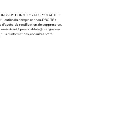
NS VOS DONNÉES ? RESPONSABLE :
utilisation du chèque cadeau. DROITS :
 d'accès, de rectification, de suppression,
a loi en écrivant à personaldata@mango.com.
 d'informations, consultez notre