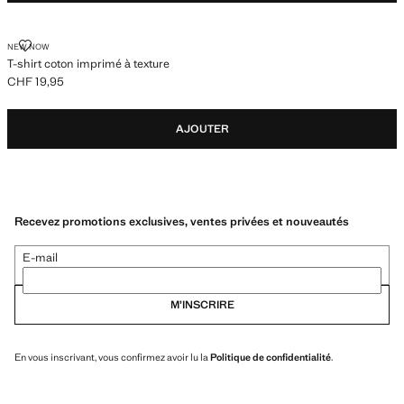
T-SHIRT COTON IMPRIMÉ À TEXTURE
NEW NOW
T-shirt coton imprimé à texture
CHF 19,95
Prix actuel [CHF 19,95 ]
AJOUTER
Recevez promotions exclusives, ventes privées et nouveautés
E-mail
M’INSCRIRE
En vous inscrivant, vous confirmez avoir lu la
Politique de confidentialité
.