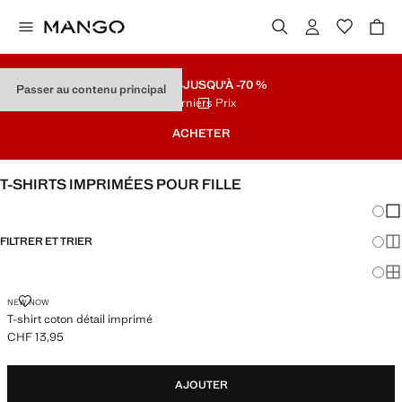
SOLDES
JUSQU'À -70 %
Passer au contenu principal
Derniers Prix
ACHETER
T-SHIRTS IMPRIMÉES POUR FILLE
Chang
Aff
FILTRER ET TRIER
Aff
Af
T-SHIRT COTON DÉTAIL IMPRIMÉ
NEW NOW
T-shirt coton détail imprimé
CHF 13,95
Prix actuel [CHF 13,95 ]
AJOUTER