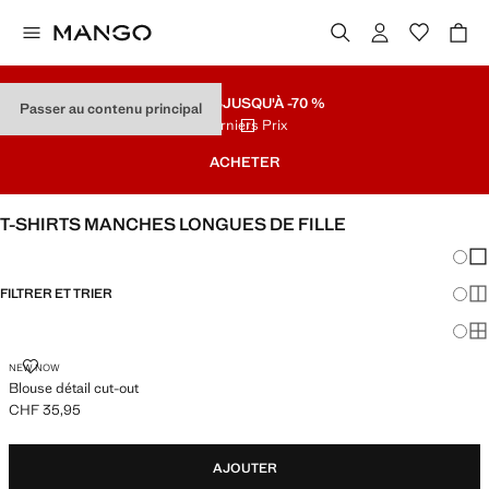
SOLDES
JUSQU'À -70 %
Passer au contenu principal
Derniers Prix
ACHETER
T-SHIRTS MANCHES LONGUES DE FILLE
Chang
Aff
FILTRER ET TRIER
Aff
Af
BLOUSE DÉTAIL CUT-OUT
NEW NOW
Blouse détail cut-out
CHF 35,95
Prix actuel [CHF 35,95 ]
AJOUTER