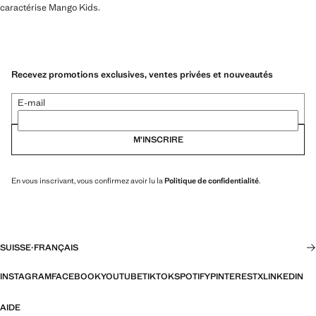
caractérise Mango Kids.
Recevez promotions exclusives, ventes privées et nouveautés
E-mail
M’INSCRIRE
En vous inscrivant, vous confirmez avoir lu la
Politique de confidentialité
.
SUISSE
·
FRANÇAIS
INSTAGRAM
FACEBOOK
YOUTUBE
TIKTOK
SPOTIFY
PINTEREST
X
LINKEDIN
AIDE