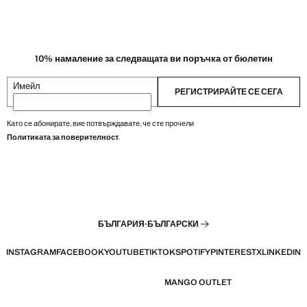
10% намаление за следващата ви поръчка от бюлетин
Имейл
РЕГИСТРИРАЙТЕ СЕ СЕГА
Като се абонирате, вие потвърждавате, че сте прочели
Политиката за поверителност
.
БЪЛГАРИЯ
·
БЪЛГАРСКИ
INSTAGRAM
FACEBOOK
YOUTUBE
TIKTOK
SPOTIFY
PINTEREST
X
LINKEDIN
MANGO OUTLET