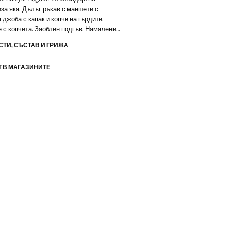
за яка. Дълъг ръкав с маншети с
 джоба с капак и копче на гърдите.
 с копчета. Заоблен подгъв. Намаление
ТИ, СЪСТАВ И ГРИЖА
 В МАГАЗИНИТЕ