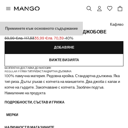
Изберете цвят
Кафяво
Преминете към основното съдържание
ВЪНШНА РИЗА ОТ 100% ПАМУК С ДЖОБОВЕ
59,99 €
лв. 117,33
35,99 €
лв. 70,39
-40%
Задраскана първоначална цена [59,99 € лв. 117,33]
Текуща цена [35,99 € лв. 70,39]
ДОБАВЯНЕ
ВИЖТЕ ВИЗИЯТА
БЕЗПЛАТНА ДОСТАВКА ДО МАГАЗИН
REGULAR FIT
ЯКА ТИП РИЗА
СТАНДАРТНА ДЪЛЖИНА
100% памучна материя. Редовна кройка. Стандартна дължина. Яка
тип риза. Дълъг ръкав с копчета на маншетите. Два джоба с капак и
копче на гърдите. Закопчаване с копчета. Заоблен подгъв.
Намаление на продукта
ПОДРОБНОСТИ, СЪСТАВ И ГРИЖА
МЕРКИ
НАЛИЧНОСТ В МАГАЗИНИТЕ