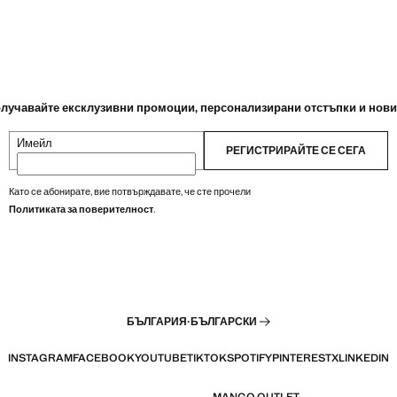
лучавайте ексклузивни промоции, персонализирани отстъпки и нов
Имейл
РЕГИСТРИРАЙТЕ СЕ СЕГА
Като се абонирате, вие потвърждавате, че сте прочели
Политиката за поверителност
.
БЪЛГАРИЯ
·
БЪЛГАРСКИ
INSTAGRAM
FACEBOOK
YOUTUBE
TIKTOK
SPOTIFY
PINTEREST
X
LINKEDIN