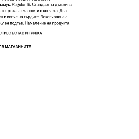
амук. Regular fit. Стандартна дължина.
ълъг ръкав с маншети с копчета. Два
ак и копче на гърдите. Закопчаване с
облен подгъв. Намаление на продукта
ТИ, СЪСТАВ И ГРИЖА
 В МАГАЗИНИТЕ