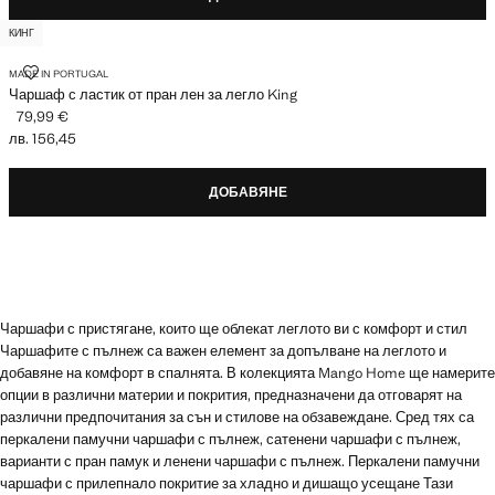
КИНГ
ЧАРШАФ С ЛАСТИК ОТ ПРАН ЛЕН ЗА ЛЕГЛО KING
MADE IN PORTUGAL
Чаршаф с ластик от пран лен за легло King
79,99 €
Текуща цена [79,99 € лв. 156,45]
лв. 156,45
ДОБАВЯНЕ
Чаршафи с пристягане, които ще облекат леглото ви с комфорт и стил
Чаршафите с пълнеж са важен елемент за допълване на леглото и
добавяне на комфорт в спалнята. В колекцията Mango Home ще намерите
опции в различни материи и покрития, предназначени да отговарят на
различни предпочитания за сън и стилове на обзавеждане. Сред тях са
перкалени памучни чаршафи с пълнеж, сатенени чаршафи с пълнеж,
варианти с пран памук и ленени чаршафи с пълнеж. Перкалени памучни
чаршафи с прилепнало покритие за хладно и дишащо усещане Тази