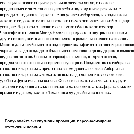
селекция включва опции за различни размери легла, с платове,
предназначени за ежедневна употреба и подходящи за различните
периоди от годината. Перкалът е популярен избор заради хладината и
лекотата си, докато сатенът предлага по-мек завършек и по-обгръщащо
усещане. Чаршафи от пране и лен с мека облегалка за комфорт
Чаршафите с пълнеж Mango Home се предлагат в неутрални тонове и
други цветове, които лесно се допълват с различни стилове на спалня.
Можете да ги комбинирате с подходящи калъфки за възглавници и плоски
чаршафи, за да създадете балансиран комплект и да поддържате изискан
вид на леглото си. Ленените чаршафи с пълнеж, от друга страна,
предлагат естествено и съвременно усещане. Предимства на избора на
качествени чаршафи с пристягане за ежедневна почивка Изборът на
качествени чаршафи с меланж ви помага да допълните леглото си с
удобна и функционална основа. Освен това, като ги съчетаете с други
текстилни изделия за спалня, можете да освежите атмосферата с малки
промени и да поддържате баланс между дизайн и практичност.
Получавайте ексклузивни промоции, персонализирани
отстъпки и новини