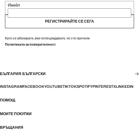
Имейл
РЕГИСТРИРАЙТЕ СЕ СЕГА
Като се абонирате, вие потвърждавате, че сте прочели
Политиката за поверителност
.
БЪЛГАРИЯ
·
БЪЛГАРСКИ
INSTAGRAM
FACEBOOK
YOUTUBE
TIKTOK
SPOTIFY
PINTEREST
X
LINKEDIN
ПОМОЩ
МОИТЕ ПОКУПКИ
ВРЪЩАНИЯ