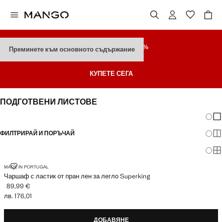
РАЗПРОДАЖБА
ДО 70%
Преминете към основното съдържание
Последни Намаления
КУПЕТЕ СЕГА
ПОДГОТВЕНИ ЛИСТОВЕ
Промя
По
ФИЛТРИРАЙ И ПОРЪЧАЙ
По
СУПЕРКИНГ
По
ЧАРШАФ С ЛАСТИК ОТ ПРАН ЛЕН ЗА ЛЕГЛО SUPERKING
MADE IN PORTUGAL
Чаршаф с ластик от пран лен за легло Superking
89,99 €
Текуща цена [89,99 € лв. 176,01]
лв. 176,01
ДОБАВЯНЕ