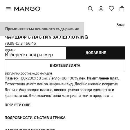
Изберете цвят
Бяло
Преминете към основното съдържание
MADE IN PORTUGAL
ЧАРШАФ С ЛАСТИК ЗА ЛЕГЛО KING
79,99 €
лв. 156,45
Текуща цена [79,99 € лв. 156,45]
РАЗМЕР
ДОБАВЯНЕ
Изберете своя размер
ВИЖТЕ ВИЗИЯТА
БЕЗПЛАТНА ДОСТАВКА ДО МАГАЗИН
Размер: 160х200х30 cm. Легло 160. 100% лен. Измит ленен плат.
Естествено измит лен за небрежен вид. Двойно шевано покритие.
Ленът е благородно влакно, високо ценено заради свежестта и
красотата си. Висококачествени материали, които предлагат
комфорт и функционалност. Съчетава се с още продукти от
ПРОЧЕТИ ОЩЕ
колекцията. Предлага се в различни цветове. Грамаж на лена: 160.
Това е плат със средно тегло, универсален и предлага баланс
ПОДРОБНОСТИ, СЪСТАВ И ГРИЖА
между издръжливост и комфорт, като е достатъчно лек, за да бъде
свеж и дишащ, но също така устойчив за продължителна употреба