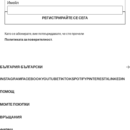
Имейл
РЕГИСТРИРАЙТЕ СЕ СЕГА
Като се абонирате, вие потвърждавате, че сте прочели
Политиката за поверителност
.
БЪЛГАРИЯ
·
БЪЛГАРСКИ
INSTAGRAM
FACEBOOK
YOUTUBE
TIKTOK
SPOTIFY
PINTEREST
X
LINKEDIN
ПОМОЩ
МОИТЕ ПОКУПКИ
ВРЪЩАНИЯ