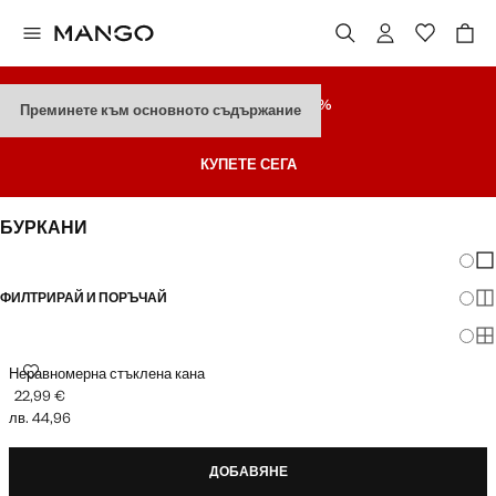
РАЗПРОДАЖБА
ДО 70%
Преминете към основното съдържание
Последни Намаления
КУПЕТЕ СЕГА
БУРКАНИ
Промя
По
ФИЛТРИРАЙ И ПОРЪЧАЙ
По
По
НЕРАВНОМЕРНА СТЪКЛЕНА КАНА
Неравномерна стъклена кана
22,99 €
Текуща цена [22,99 € лв. 44,96]
лв. 44,96
ДОБАВЯНЕ