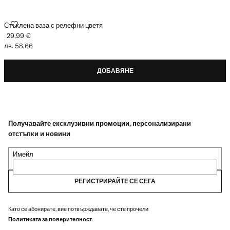
СТЪКЛЕНА ВАЗА С РЕЛЕФНИ ЦВЕТЯ
Стъклена ваза с релефни цветя
29,99 €
Текуща цена [29,99 € лв. 58,66]
лв. 58,66
ДОБАВЯНЕ
Получавайте ексклузивни промоции, персонализирани
отстъпки и новини
Имейл
РЕГИСТРИРАЙТЕ СЕ СЕГА
Като се абонирате, вие потвърждавате, че сте прочели
Политиката за поверителност
.