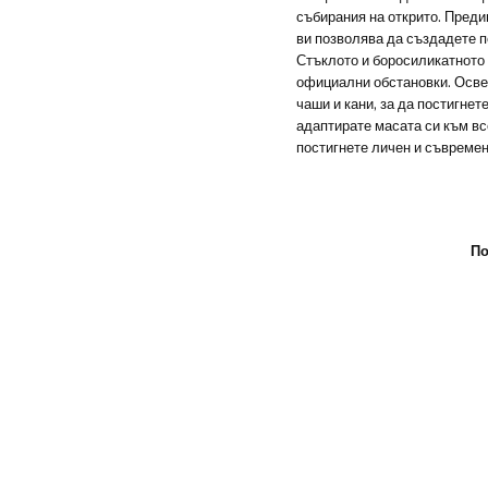
събирания на открито. Преди
ви позволява да създадете п
Стъклото и боросиликатното 
официални обстановки. Освен
чаши и кани, за да постигне
адаптирате масата си към вс
постигнете личен и съвремен
По