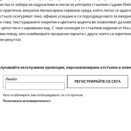
мства от избора на издръжливи и лесни за употреба стъклени съдове Изб
о-практична, визуално балансирана сервизна среда, която лесно се адапт
стъкло осигуряват леко, ефирно усещане и са подходящи както за ежеднев
 това, текстурираните покрития и цветните акценти ви позволяват да ком
те цялостен и съвременен вид. С тази селекция от стъклени изделия от M
еки повод, като комбинирате прозрачни парчета с други, които са оцветени
ен резултат.
лучавайте ексклузивни промоции, персонализирани отстъпки и нов
Имейл
РЕГИСТРИРАЙТЕ СЕ СЕГА
Като се абонирате, вие потвърждавате, че сте прочели
Политиката за поверителност
.