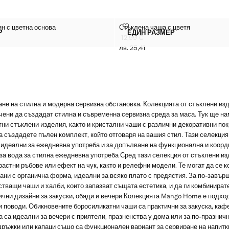
СТАЛИН С ЦВЕТНА ОСНОВА
СТЪКЛЕНА ЧАША С ЦВЕТЯ
н с цветна основа
Стъклена чаша с цветя
Размери
Р
ЕДИН РАЗМЕР
ОТ КРИСТАЛИН С ЦВЕТНА ОСНОВА
СТЪКЛЕНА ЧАША С ЦВ
12,99 €
начална цена [6,99 € лв. 13,67]
 € лв. 11,72]
Текуща цена [12,99 € лв. 25,41]
лв. 25,41
ане на стилна и модерна сервизна обстановка. Колекцията от стъклени и
ени да създадат стилна и съвременна сервизна среда за маса. Тук ще на
ни стъклени изделия, както и кристални чаши с различни декоративни покр
да създадете пълен комплект, който отговаря на вашия стил. Тази селекция
 идеални за ежедневна употреба и за допълване на функционална и коорд
за вода за стилна ежедневна употреба Сред тази селекция от стъклени из
растни ръбове или ефект на чук, както и релефни модели. Те могат да се 
кани с органична форма, идеални за всяко плато с предястия. За по-завъ
тващи чаши и халби, които запазват същата естетика, и да ги комбинират
ични дизайни за закуски, обяди и вечери Колекцията Mango Home е подхо
и поводи. Обикновените боросиликатни чаши са практични за закуска, кафе
а са идеални за вечери с приятели, празненства у дома или за по-празнич
дръжки или капаци също са функционален вариант за сервиране на напитк