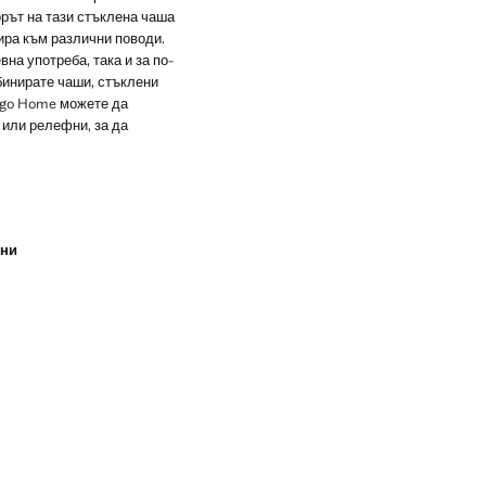
орът на тази стъклена чаша
ира към различни поводи.
на употреба, така и за по-
бинирате чаши, стъклени
ango Home можете да
 или релефни, за да
ини