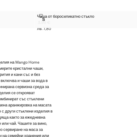
ЧАША ОТ БОРОСИЛИКАТНО СТЪКЛО
Чаша от боросиликатно стъкло
Размери
S
ЕТЯ
ЧАША ОТ БОРОСИЛИКАТНО СТЪКЛО
3,99 €
Текуща цена [3,99 € лв. 7,80]
лв. 7,80
зделия на Mango Home
мерите кристални чаши,
ития и кани със и без
 включва и чаши за вода в
инирана сервизна среда за
делия се открояват
комбинират със стъклени
ршена аранжировка на масата
е с други стъклени изделия в
дяща както за ежедневна
 или чай. Чашите за вино,
но сервиране на маса за
и на семейни хранения или