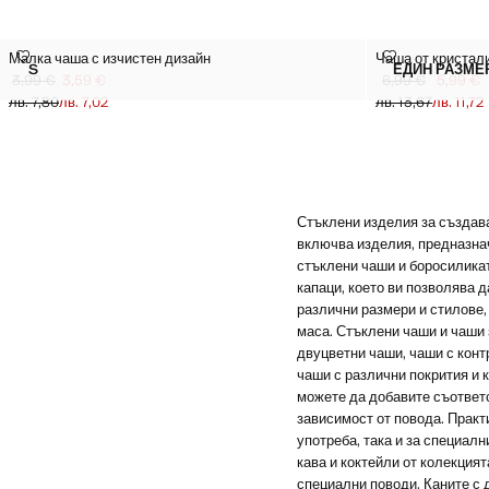
МАЛКА ЧАША С ИЗЧИСТЕН ДИЗАЙН
ЧАША ОТ КРИ
Малка чаша с изчистен дизайн
Чаша от кристали
Размери
Размери
S
ЕДИН РАЗМЕ
МАЛКА ЧАША С ИЗЧИСТЕН ДИЗАЙН
ЧАША 
3,99 €
3,59 €
6,99 €
5,99 €
Задраскана първоначална цена [3,99 € лв. 7,80]
Текуща цена [3,59 € лв. 7,02]
Задраскана първо
Текуща цена [5,99
лв. 7,80
лв. 7,02
лв. 13,67
лв. 11,72
Стъклени изделия за създав
включва изделия, предназнач
стъклени чаши и боросиликат
капаци, което ви позволява 
различни размери и стилове,
маса. Стъклени чаши и чаши 
двуцветни чаши, чаши с конт
чаши с различни покрития и 
можете да добавите съответс
зависимост от повода. Практ
употреба, така и за специалн
кава и коктейли от колекцият
специални поводи. Каните с 