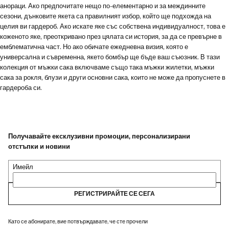
анораци. Ако предпочитате нещо по-елементарно и за междинните
сезони, дънковите якета са правилният избор, който ще подхожда на
целия ви гардероб. Ако искате яке със собствена индивидуалност, това е
коженото яке, преоткривано през цялата си история, за да се превърне в
емблематична част. Но ако обичате ежедневна визия, която е
универсална и съвременна, якето бомбър ще бъде ваш съюзник. В тази
колекция от мъжки сака включваме също така мъжки жилетки, мъжки
сака за рокля, блузи и други основни сака, които не може да пропуснете в
гардероба си.
Получавайте ексклузивни промоции, персонализирани
отстъпки и новини
Имейл
РЕГИСТРИРАЙТЕ СЕ СЕГА
Като се абонирате, вие потвърждавате, че сте прочели