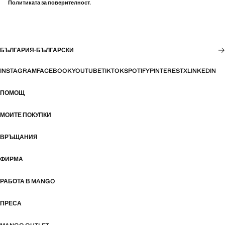
Политиката за поверителност
.
БЪЛГАРИЯ
·
БЪЛГАРСКИ
INSTAGRAM
FACEBOOK
YOUTUBE
TIKTOK
SPOTIFY
PINTEREST
X
LINKEDIN
ПОМОЩ
МОИТЕ ПОКУПКИ
ВРЪЩАНИЯ
ФИРМА
РАБОТА В MANGO
ПРЕСА