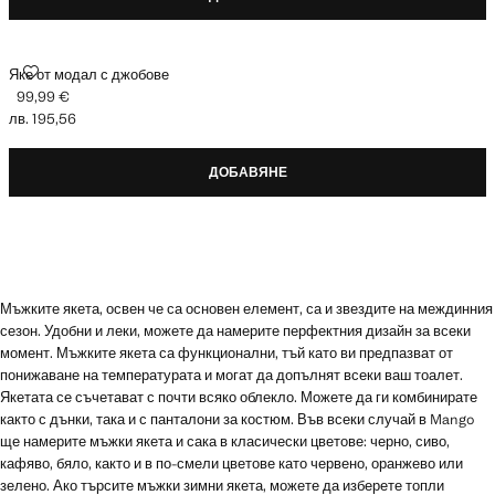
ЯКЕ ОТ МОДАЛ С ДЖОБОВЕ
Яке от модал с джобове
99,99 €
Текуща цена [99,99 € лв. 195,56]
лв. 195,56
ДОБАВЯНЕ
Мъжките якета, освен че са основен елемент, са и звездите на междинния
сезон. Удобни и леки, можете да намерите перфектния дизайн за всеки
момент. Мъжките якета са функционални, тъй като ви предпазват от
понижаване на температурата и могат да допълнят всеки ваш тоалет.
Якетата се съчетават с почти всяко облекло. Можете да ги комбинирате
както с дънки, така и с панталони за костюм. Във всеки случай в Mango
ще намерите мъжки якета и сака в класически цветове: черно, сиво,
кафяво, бяло, както и в по-смели цветове като червено, оранжево или
зелено. Ако търсите мъжки зимни якета, можете да изберете топли