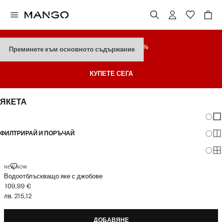
РАЗПРОДАЖБА
ДО 70%
Преминете към основното съдържание
Последни Намаления
КУПЕТЕ СЕГА
ЯКЕТА
Промя
По
ФИЛТРИРАЙ И ПОРЪЧАЙ
По
По
ВОДООТБЛЪСКВАЩО ЯКЕ С ДЖОБОВЕ
NEW NOW
Водоотблъскващо яке с джобове
109,99 €
Текуща цена [109,99 € лв. 215,12]
лв. 215,12
ДОБАВЯНЕ