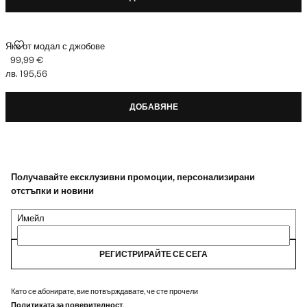
ЯКЕ ОТ МОДАЛ С ДЖОБОВЕ
Яке от модал с джобове
99,99 €
Текуща цена [99,99 € лв. 195,56]
лв. 195,56
ДОБАВЯНЕ
Получавайте ексклузивни промоции, персонализирани
отстъпки и новини
Имейл
РЕГИСТРИРАЙТЕ СЕ СЕГА
Като се абонирате, вие потвърждавате, че сте прочели
Политиката за поверителност
.