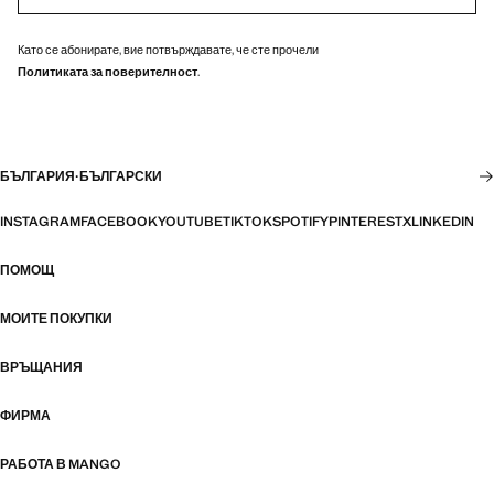
Като се абонирате, вие потвърждавате, че сте прочели
Политиката за поверителност
.
БЪЛГАРИЯ
·
БЪЛГАРСКИ
INSTAGRAM
FACEBOOK
YOUTUBE
TIKTOK
SPOTIFY
PINTEREST
X
LINKEDIN
ПОМОЩ
МОИТЕ ПОКУПКИ
ВРЪЩАНИЯ
ФИРМА
РАБОТА В MANGO