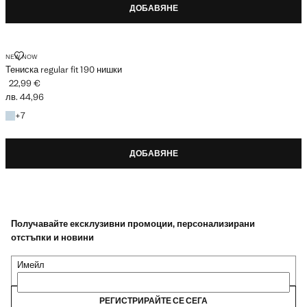
ДОБАВЯНЕ
ТЕНИСКА REGULAR FIT 190 НИШКИ
NEW NOW
Тениска regular fit 190 нишки
22,99 €
Текуща цена [22,99 € лв. 44,96]
лв. 44,96
+7 цвята
+
7
ДОБАВЯНЕ
Получавайте ексклузивни промоции, персонализирани
отстъпки и новини
Имейл
РЕГИСТРИРАЙТЕ СЕ СЕГА