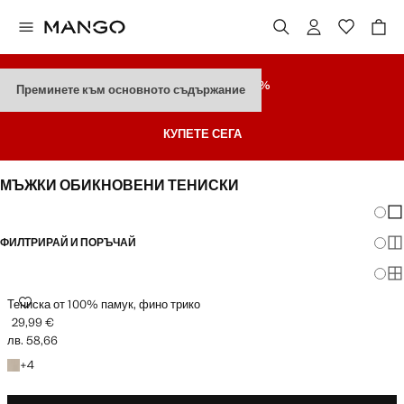
РАЗПРОДАЖБА
ДО 70%
Преминете към основното съдържание
Последни Намаления
КУПЕТЕ СЕГА
МЪЖКИ ОБИКНОВЕНИ ТЕНИСКИ
Промя
По
ФИЛТРИРАЙ И ПОРЪЧАЙ
По
По
ТЕНИСКА ОТ 100% ПАМУК, ФИНО ТРИКО
Тениска от 100% памук, фино трико
29,99 €
Текуща цена [29,99 € лв. 58,66]
лв. 58,66
+4 цвята
+
4