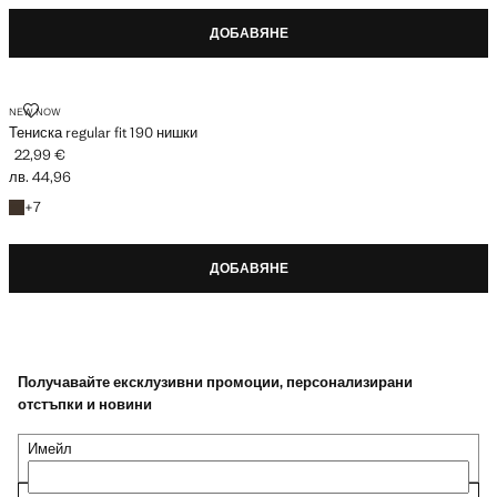
ДОБАВЯНЕ
ТЕНИСКА REGULAR FIT 190 НИШКИ
NEW NOW
Тениска regular fit 190 нишки
22,99 €
Текуща цена [22,99 € лв. 44,96]
лв. 44,96
+7 цвята
+
7
ДОБАВЯНЕ
Получавайте ексклузивни промоции, персонализирани
отстъпки и новини
Имейл