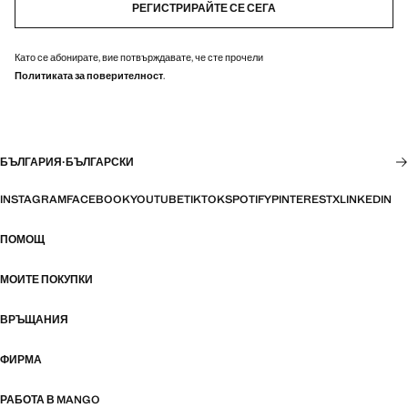
РЕГИСТРИРАЙТЕ СЕ СЕГА
Като се абонирате, вие потвърждавате, че сте прочели
Политиката за поверителност
.
БЪЛГАРИЯ
·
БЪЛГАРСКИ
INSTAGRAM
FACEBOOK
YOUTUBE
TIKTOK
SPOTIFY
PINTEREST
X
LINKEDIN
ПОМОЩ
МОИТЕ ПОКУПКИ
ВРЪЩАНИЯ
ФИРМА
РАБОТА В MANGO