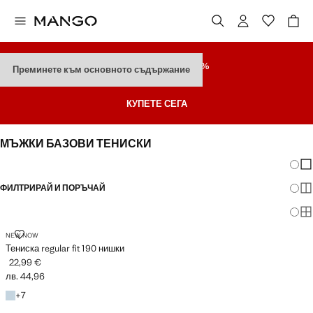
РАЗПРОДАЖБА
ДО 70%
Преминете към основното съдържание
Последни Намаления
КУПЕТЕ СЕГА
МЪЖКИ БАЗОВИ ТЕНИСКИ
Промя
По
ФИЛТРИРАЙ И ПОРЪЧАЙ
По
По
ТЕНИСКА REGULAR FIT 190 НИШКИ
NEW NOW
Тениска regular fit 190 нишки
22,99 €
Текуща цена [22,99 € лв. 44,96]
лв. 44,96
+7 цвята
+
7