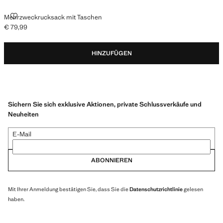
MEHRZWECKRUCKSACK MIT TASCHEN
Mehrzweckrucksack mit Taschen
€ 79,99
Aktueller Preis [€ 79,99 ]
HINZUFÜGEN
Sichern Sie sich exklusive Aktionen, private Schlussverkäufe und
Neuheiten
E-Mail
ABONNIEREN
Mit Ihrer Anmeldung bestätigen Sie, dass Sie die
Datenschutzrichtlinie
gelesen
haben.