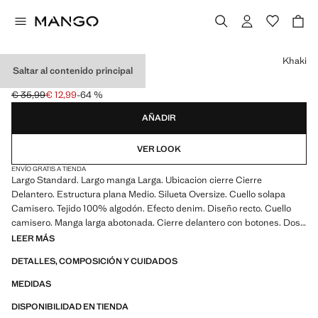
Selecciona un color
Khaki
Saltar al contenido principal
SOBRECAMISA DENIM
€ 35,99
€ 12,99
-64 %
Precio inicial tachado [€ 35,99 ]
Precio actual [€ 12,99 ]
AÑADIR
VER LOOK
ENVÍO GRATIS A TIENDA
Largo Standard. Largo manga Larga. Ubicacion cierre Cierre
Delantero. Estructura plana Medio. Silueta Oversize. Cuello solapa
Camisero. Tejido 100% algodón. Efecto denim. Diseño recto. Cuello
camisero. Manga larga abotonada. Cierre delantero con botones. Dos
bolsillos de parche frontales. Producto en rebajas
LEER MÁS
DETALLES, COMPOSICIÓN Y CUIDADOS
MEDIDAS
DISPONIBILIDAD EN TIENDA