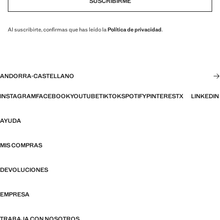
SUSCRIBIRME
Al suscribirte, confirmas que has leído la
Política de privacidad
.
ANDORRA
·
CASTELLANO
INSTAGRAM
FACEBOOK
YOUTUBE
TIKTOK
SPOTIFY
PINTEREST
X
LINKEDIN
AYUDA
MIS COMPRAS
DEVOLUCIONES
EMPRESA
TRABAJA CON NOSOTROS