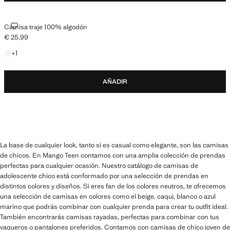
CAMISA TRAJE 100% ALGODÓN
Camisa traje 100% algodón
€ 25,99
Precio actual [€ 25,99 ]
+1 color
+
1
AÑADIR
La base de cualquier look, tanto si es casual como elegante, son las camisas
de chicos. En Mango Teen contamos con una amplia colección de prendas
perfectas para cualquier ocasión. Nuestro catálogo de camisas de
adolescente chico está conformado por una selección de prendas en
distintos colores y diseños. Si eres fan de los colores neutros, te ofrecemos
una selección de camisas en colores como el beige, caqui, blanco o azul
marino que podrás combinar con cualquier prenda para crear tu outfit ideal.
También encontrarás camisas rayadas, perfectas para combinar con tus
vaqueros o pantalones preferidos. Contamos con camisas de chico joven de