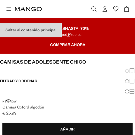
REBAJAS
HASTA -70%
Saltar al contenido principal
Últimos Precios
COMPRAR AHORA
CAMISAS DE ADOLESCENTE CHICO
Cambi
Mos
FILTRAR Y ORDENAR
Mos
Mos
CAMISA OXFORD ALGODÓN
NEW NOW
Camisa Oxford algodón
€ 25,99
Precio actual [€ 25,99 ]
AÑADIR