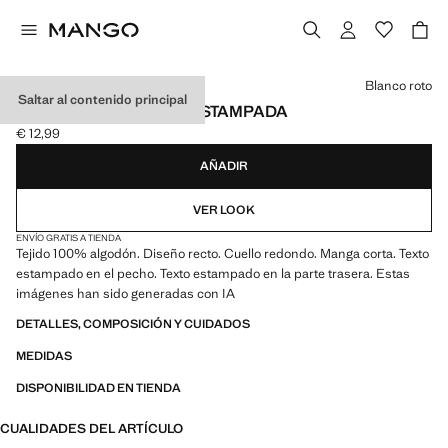
Selecciona un color
Blanco roto
Saltar al contenido principal
CAMISETA ALGODÓN ESTAMPADA
€ 12,99
Precio actual [€ 12,99 ]
AÑADIR
VER LOOK
ENVÍO GRATIS A TIENDA
Tejido 100% algodón. Diseño recto. Cuello redondo. Manga corta. Texto
estampado en el pecho. Texto estampado en la parte trasera. Estas
imágenes han sido generadas con IA
DETALLES, COMPOSICIÓN Y CUIDADOS
MEDIDAS
DISPONIBILIDAD EN TIENDA
CUALIDADES DEL ARTÍCULO