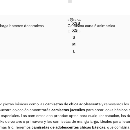
NGA LARGA BOTONES DECORATIVOS
CAMISETA CANALÉ ASIMETRICA
NEW NOW
Tallas
XXS
arga botones decorativos
Camiseta canalé asimetrica
MANGA LARGA BOTONES DECORATIVOS
CAMISETA CANALÉ ASIMETR
XS
€ 15,99
MANGA LARGA BOTONES DECORATIVOS
CAMISETA CANALÉ ASIMETR
5,99 ]
Precio actual [€ 15,99 ]
S
ANGA LARGA BOTONES DECORATIVOS
CAMISETA CANALÉ ASIMETRI
M
ANGA LARGA BOTONES DECORATIVOS
CAMISETA CANALÉ ASIMETRI
L
ANGA LARGA BOTONES DECORATIVOS
CAMISETA CANALÉ ASIMETRI
 piezas básicas como las
camisetas de chica adolescente
y renovamos los 
nuestra colección encontrarás
camisetas juveniles
para crear looks básicos p
especiales. Las camisetas son prendas aptas para cualquier estación, las d
ks de verano o primavera y, las camisetas de manga larga, ideales para lleva
 más frio. Tenemos
camisetas de adolescentes chicas básicas
, que combina