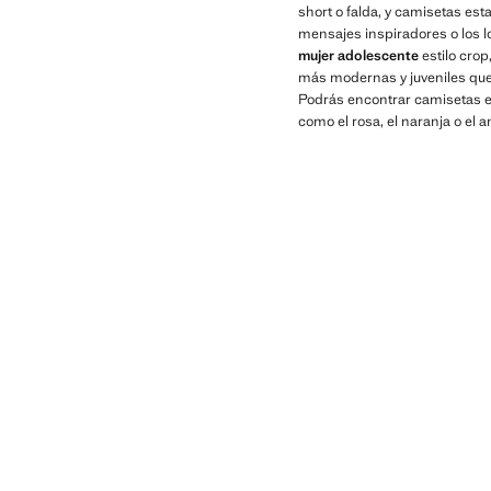
short o falda, y camisetas es
mensajes inspiradores o los 
mujer adolescente
estilo crop
más modernas y juveniles que
Podrás encontrar camisetas en 
como el rosa, el naranja o el 