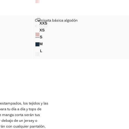
CAMISETA BÁSICA ALGODÓN
Camiseta básica algodón
Tallas
XXS
ICA
CAMISETA BÁSICA ALGODÓN
€ 12,99
Precio actual [€ 12,99 ]
XS
Colores
ICA
CAMISETA BÁSICA ALGODÓN
S
CA
CAMISETA BÁSICA ALGODÓN
M
CA
CAMISETA BÁSICA ALGODÓN
L
CA
CAMISETA BÁSICA ALGODÓN
estampados, los tejidos y las
ara tu día a día y tops de
e manga corta serán tus
r debajo de un jersey o
rán con cualquier pantalón,