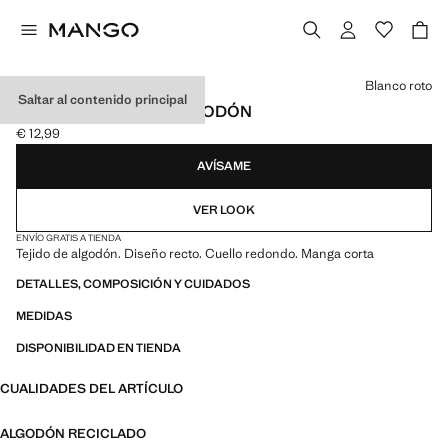
Selecciona un color
Blanco roto
Saltar al contenido principal
CAMISETA BÁSICA ALGODÓN
€ 12,99
Precio actual [€ 12,99 ]
AVÍSAME
VER LOOK
ENVÍO GRATIS A TIENDA
Tejido de algodón. Diseño recto. Cuello redondo. Manga corta
DETALLES, COMPOSICIÓN Y CUIDADOS
MEDIDAS
DISPONIBILIDAD EN TIENDA
CUALIDADES DEL ARTÍCULO
ALGODÓN RECICLADO