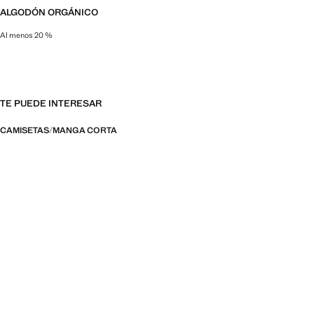
ALGODÓN ORGÁNICO
Al menos 20 %
Esta fibra natural se cultiva sin pesticidas, fertilizantes sintéticos, tóxicos 
TE PUEDE INTERESAR
CAMISETAS
MANGA CORTA