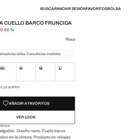
BUSCAR
INICIAR SESIÓN
FAVORITOS
BOLSA
A CUELLO BARCO FRUNCIDA
99
-50 %
l tachado [€ 15,99 ]
 [€ 7,99 ]
n color
Rosa
izado las tallas. Consulta las medidas
XS
S
M
L
ble ¡Lo quiero!
No disponible ¡Lo quiero!
No disponible ¡Lo quiero!
No disponible ¡Lo quiero!
No disponible ¡Lo quiero!
ADES!
E ¡LO QUIERO!
AÑADIR A FAVORITOS
VER LOOK
 TIENDA
algodón. Diseño recto. Cuello barco.
stico en la cintura. Producto en rebajas