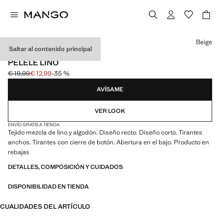
Selecciona un color
Beige
Saltar al contenido principal
CEREMONIA
PELELE LINO
€ 19,99
€ 12,99
-35 %
Precio inicial tachado [€ 19,99 ]
Precio actual [€ 12,99 ]
AVÍSAME
VER LOOK
ENVÍO GRATIS A TIENDA
Tejido mezcla de lino y algodón. Diseño recto. Diseño corto. Tirantes
anchos. Tirantes con cierre de botón. Abertura en el bajo. Producto en
rebajas
DETALLES, COMPOSICIÓN Y CUIDADOS
DISPONIBILIDAD EN TIENDA
CUALIDADES DEL ARTÍCULO