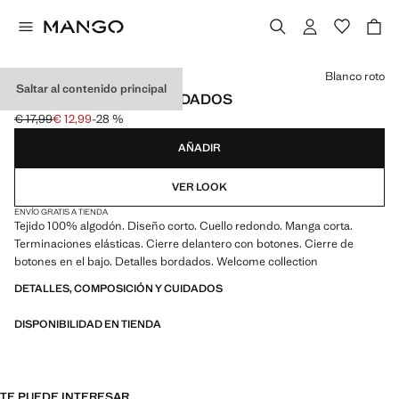
Selecciona un color
Blanco roto
Saltar al contenido principal
PELELE DETALLES BORDADOS
€ 17,99
€ 12,99
-28 %
Precio inicial tachado [€ 17,99 ]
Precio actual [€ 12,99 ]
AÑADIR
VER LOOK
ENVÍO GRATIS A TIENDA
Tejido 100% algodón. Diseño corto. Cuello redondo. Manga corta.
Terminaciones elásticas. Cierre delantero con botones. Cierre de
botones en el bajo. Detalles bordados. Welcome collection
DETALLES, COMPOSICIÓN Y CUIDADOS
DISPONIBILIDAD EN TIENDA
TE PUEDE INTERESAR