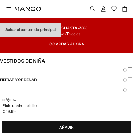
REBAJAS
HASTA -70%
Saltar al contenido principal
Últimos Precios
COMPRAR AHORA
VESTIDOS DE NIÑA
Cambi
Mos
FILTRAR Y ORDENAR
Mos
Mos
PICHI DENIM BOLSILLOS
NEW NOW
Pichi denim bolsillos
€ 19,99
Precio actual [€ 19,99 ]
AÑADIR