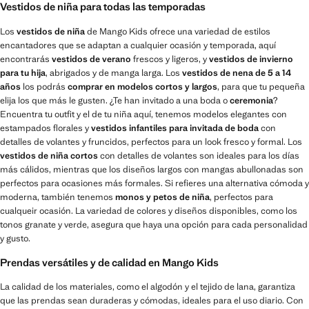
Vestidos de niña para todas las temporadas
Los
vestidos de niña
de Mango Kids ofrece una variedad de estilos
encantadores que se adaptan a cualquier ocasión y temporada, aquí
encontrarás
vestidos de verano
frescos y ligeros, y
vestidos de invierno
para tu hija
, abrigados y de manga larga. Los
vestidos de nena de 5 a 14
años
los podrás
comprar en modelos cortos y largos
, para que tu pequeña
elija los que más le gusten. ¿Te han invitado a una boda o
ceremonia
?
Encuentra tu outfit y el de tu niña aquí, tenemos modelos elegantes con
estampados florales y
vestidos infantiles para invitada de boda
con
detalles de volantes y fruncidos, perfectos para un look fresco y formal. Los
vestidos de niña cortos
con detalles de volantes son ideales para los días
más cálidos, mientras que los diseños largos con mangas abullonadas son
perfectos para ocasiones más formales. Si refieres una alternativa cómoda y
moderna, también tenemos
monos y petos de niña
, perfectos para
cualqueir ocasión. La variedad de colores y diseños disponibles, como los
tonos granate y verde, asegura que haya una opción para cada personalidad
y gusto.
Prendas versátiles y de calidad en Mango Kids
La calidad de los materiales, como el algodón y el tejido de lana, garantiza
que las prendas sean duraderas y cómodas, ideales para el uso diario. Con