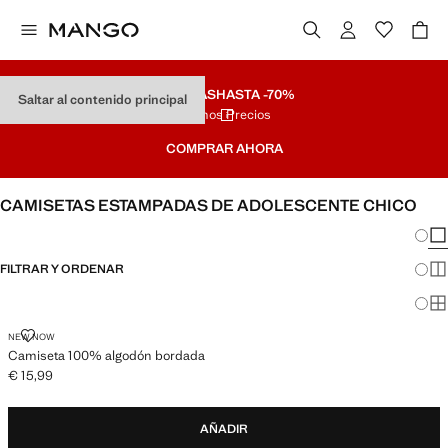
REBAJAS
HASTA -70%
Saltar al contenido principal
Últimos Precios
COMPRAR AHORA
CAMISETAS ESTAMPADAS DE ADOLESCENTE CHICO
Cambi
Mos
FILTRAR Y ORDENAR
Mos
Mos
CAMISETA 100% ALGODÓN BORDADA
NEW NOW
Camiseta 100% algodón bordada
€ 15,99
Precio actual [€ 15,99 ]
AÑADIR