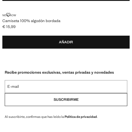
CAMISETA 100% ALGODÓN BORDADA
NEW NOW
Camiseta 100% algodón bordada
€ 15,99
Precio actual [€ 15,99 ]
AÑADIR
Recibe promociones exclusivas, ventas privadas y novedades
E-mail
SUSCRIBIRME
Al suscribirte, confirmas que has leído la
Política de privacidad
.