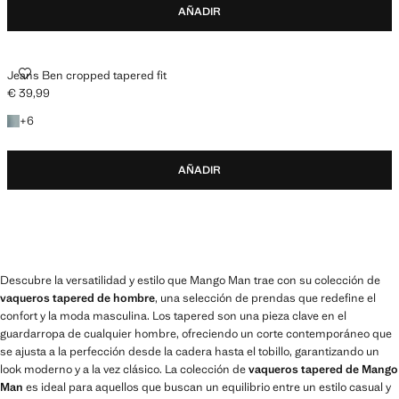
AÑADIR
JEANS BEN CROPPED TAPERED FIT
Jeans Ben cropped tapered fit
€ 39,99
Precio actual [€ 39,99 ]
+6 colores
+
6
AÑADIR
Descubre la versatilidad y estilo que Mango Man trae con su colección de
vaqueros tapered de hombre
, una selección de prendas que redefine el
confort y la moda masculina. Los tapered son una pieza clave en el
guardarropa de cualquier hombre, ofreciendo un corte contemporáneo que
se ajusta a la perfección desde la cadera hasta el tobillo, garantizando un
look moderno y a la vez clásico. La colección de
vaqueros tapered de Mango
Man
es ideal para aquellos que buscan un equilibrio entre un estilo casual y