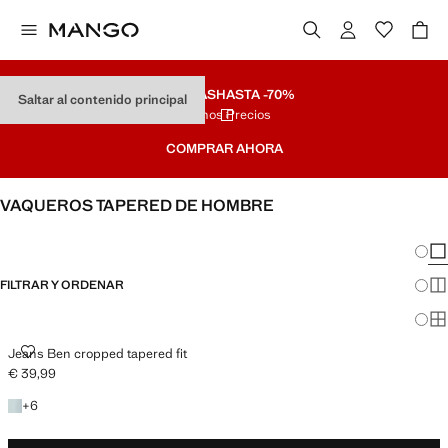
REBAJAS
HASTA -70%
Saltar al contenido principal
Últimos Precios
COMPRAR AHORA
VAQUEROS TAPERED DE HOMBRE
Cambi
Mos
FILTRAR Y ORDENAR
Mos
Mos
JEANS BEN CROPPED TAPERED FIT
Jeans Ben cropped tapered fit
€ 39,99
Precio actual [€ 39,99 ]
+6 colores
+
6